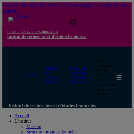
Accéder à la recherche
Accéder au menu pricipal
Accéder à la zone
centrale
Faculté des sciences humaines
Institut de recherches et d'études féministes
Agora, no.2,
2011,
«Blanches et
Faculté
Institut de
Noires:
des
recherches
UQAM
Histoire(s)
sciences
et d'études
des
humaines
féministes
Américaines
au XIXe
siècle»
Institut de recherches et d'études féministes
Accueil
L'institut
Mission
Structure organisationnelle