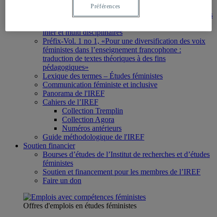
Publications
Préférences
BiblioFEM-Portail bibliographique en études féministes
PréfiX - Plateforme de recherches en études féministes
inter et multi disciplinaires
Préfix-Vol. 1 no 1, «Pour une diversification des voix
féministes dans l’enseignement francophone :
traduction de textes théoriques à des fins
pédagogiques»
Lexique des termes – Études féministes
Communication féministe et inclusive
Panorama de l'IREF
Cahiers de l’IREF
Collection Tremplin
Collection Agora
Numéros antérieurs
Guide méthodologique de l'IREF
Soutien financier
Bourses d’études de l’Institut de recherches et d’études
féministes
Soutien et financement pour les membres de l’IREF
Faire un don
Offres d'emplois en études féministes