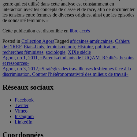
genre qui est utilisé dans cette analyse est constamment en
interaction avec les concepts de classe et de race, afin de documenter
les tensions entre femmes de diverses origines, ainsi que les épisodes
de solidarité féminine. »
Cette publication est disponible en
libre accès
Posted in
Collection Agora
Tagged
africaines-américaines
,
Cahiers
de l’IREF
,
États-Unis
,
féminisme noir
,
Histoire
,
publication
,
recherches féministes
,
sociologie
,
XIXe siècle
Navigation
Agora, no.1, 2011, «Parents-étudiants de l'UQAM. Réalités, besoins
et ressources»
de
Agora, no.3, 2012,«Stratégies des travailleuses lesbiennes face à la
l'article
discrimination. Contrer l'hétéronormativité des milieux de travail»
Réseaux sociaux
Facebook
Twitter
Vimeo
Instagram
LinkedIn
Coordonnées