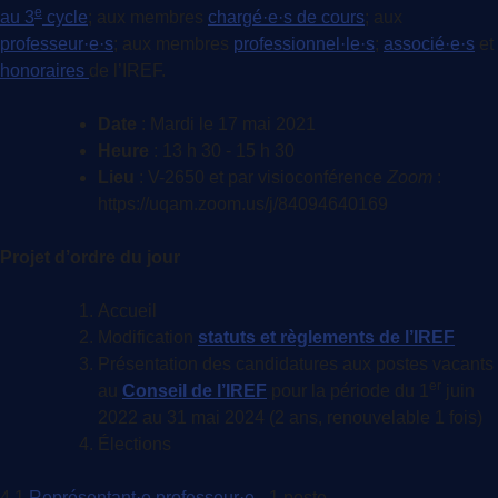
e
au 3
cycle
; aux membres
chargé·e·s de cours
; aux
professeur·e·s
; aux membres
professionnel·le·s
;
associé·e·s
et
honoraires
de l’IREF.
Date
: Mardi le 17 mai 2021
Heure
: 13 h 30 - 15 h 30
Lieu
: V-2650 et par visioconférence
Zoom
:
https://uqam.zoom.us/j/84094640169
Projet d’ordre du jour
Accueil
Modification
statuts et règlements de l’IREF
Présentation des candidatures aux postes vacants
er
au
Conseil de l’IREF
pour la période du 1
juin
2022 au 31 mai 2024 (2 ans, renouvelable 1 fois)
Élections
4.1
Représentant·e professeur·e
- 1 poste