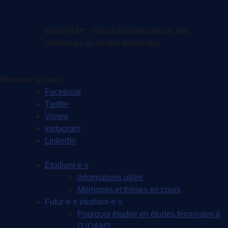
BiblioFEM* : Portail bibliographique des
références en études féministes
Réseaux sociaux
Facebook
Twitter
Vimeo
Instagram
LinkedIn
Étudiant·e·s
Informations utiles
Mémoires et thèses en cours
Futur·e·s étudiant·e·s
Pourquoi étudier en études féministes à
l’UQAM?