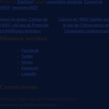
Posted in
Babillard
Tagged
assemblée générale
,
Conseil de
l'IREF
,
membres IREF
Navigation
Appel de textes: Cahiers de
Cahiers de l’IREF publiés sur
l’IREF «40 ans du Protocole
le site de l’Observatoire de
de
UQAM/Relais-femmes»
l’imaginaire contemporain
l'article
Réseaux sociaux
Facebook
Twitter
Vimeo
Instagram
LinkedIn
Coordonnées
Institut de recherches et d’études féministes
Université du Québec à Montréal