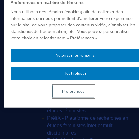
Préférences en matière de témoins
(F002) Cours offerts – Session
Nous utilisons des témoins (cookies) afin de collecter des
Hiver 2020
informations qui nous permettent d’améliorer votre expérience
Concentration de 2e cycle en études
sur le site, de vous proposer des contenus vidéo, d’analyser les
féministes
statistiques de fréquentation, etc. Vous pouvez personnaliser
Concentration de 3e cycle en études
votre choix en sélectionnant « Préférences ».
féministes
Recherche
Autoriser les témoins
Recherches en cours
Soutien et développement
Partenaires et collaborations
Tout refuser
Professeur·e·s associé·e·s
Concours – Séjour de recherche à l’IREF
Préférences
Publications
BiblioFEM-Portail bibliographique en
études féministes
PréfiX - Plateforme de recherches en
études féministes inter et multi
disciplinaires