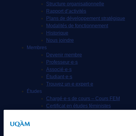
Structure organisationnelle
Rapport d’activités
Plans de développement stratégique
Modalités de fonctionnement
Historique
Nous joindre
Membres
Devenir membre
Professeur·e·s
Associé·e·s
Étudiant·e·s
Trouvez un·e expert·e
Études
Chargé·e·s de cours – Cours FEM
Certificat en études féministes
(4014) Cours offerts – Session
Hiver 2020
Concentration de 1er cycle en études
féministes