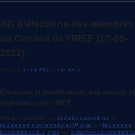
AG d’élections des membres
au Conseil de l’IREF (17-05-
2022)
Posted on
17 mai 2022
by
van_der_a
Élections et modification des statuts et
règlements de l’IREF
Avis de convocation
aux
étudiant·e·s au certificat
; aux
er
étudiant·e·s à la concentration au 1
cycle
; aux
étudiant·e·s à
e
la concentration au 2
cycle
; aux
étudiant·e·s à la concentration