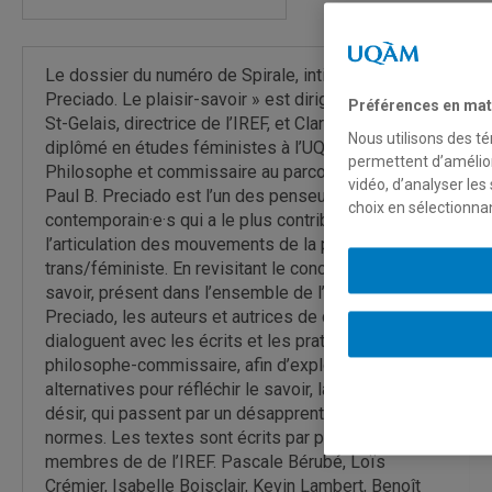
Le dossier du numéro de Spirale, intitulé « Paul B.
Preciado. Le plaisir-savoir » est dirigé par Thérèse
Préférences en mat
St-Gelais, directrice de l’IREF, et Clark Pignedoli,
Nous utilisons des té
diplômé en études féministes à l’UQAM.
permettent d’amélior
Philosophe et commissaire au parcours militant,
vidéo, d’analyser les
Paul B. Preciado est l’un des penseur·e·s
choix en sélectionna
contemporain·e·s qui a le plus contribué à
l’articulation des mouvements de la pensée queer et
trans/féministe. En revisitant le concept de plaisir-
savoir, présent dans l’ensemble de l’œuvre de
Preciado, les auteurs et autrices de ce dossier
dialoguent avec les écrits et les pratiques du
philosophe-commissaire, afin d’explorer des voies
alternatives pour réfléchir le savoir, la langue, le
désir, qui passent par un désapprentissage des
normes. Les textes sont écrits par plusieurs
membres de de l’IREF. Pascale Bérubé, Loïs
Crémier, Isabelle Boisclair, Kevin Lambert, Benoît