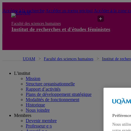
Accéder à la recherche
Accéder au menu pricipal
Accéder à la zone ce
Faculté des sciences humaines
Institut de recherches et d'études féministes
UQAM
Faculté des sciences humaines
Institut de recher
L'institut
Mission
Structure organisationnelle
Rapport d’activités
Plans de développement stratégique
Modalités de fonctionnement
Historique
Nous joindre
Membres
Préférence
Devenir membre
Nous utilis
Professeur·e·s
votre expér