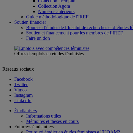
Collection Tremplin
Collection Agora
Numéros antérieurs
Guide méthodologique de l'IREF
Soutien financier
Bourses d’études de l’Institut de recherches et d’études f
Soutien et financement pour les membres de l’IREF
Faire un don
Offres d'emplois en études féministes
Réseaux sociaux
Facebook
Twitter
Vimeo
Instagram
LinkedIn
Étudiant·e·s
Informations utiles
Mémoires et thèses en cours
Futur·e·s étudiant·e·s
Pourquoi étudier en études féministes à l’UQAM?