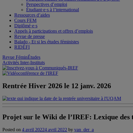
Perspectives d’emploi
Étudiant·e·s à l’international
Ressources d’aides
Cours FEM
Diplômé·e·s
Appels à participations et offres d’emplois
Revue de presse
Balado - Et si les études féministes
RIDÉFI
Revue FéminÉtudes
Activités Inter-Instituts
Rentrée Hiver 2026 le 12 janv. 2026
Projet sur le Wiki de l’IREF: Lexique des 
Posted on
4 avril 2022
4 avril 2022
by
van_der_a