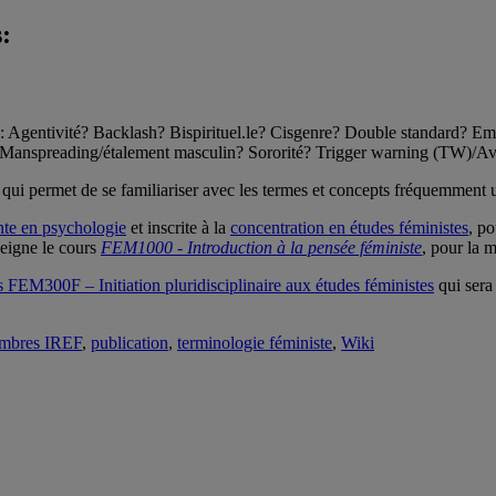
:
: Agentivité? Backlash? Bispirituel.le? Cisgenre? Double standard? 
é? Manspreading/étalement masculin? Sororité? Trigger warning (TW)/Av
 qui permet de se familiariser avec les termes et concepts fréquemment ut
nte en psychologie
et inscrite à la
concentration en études féministes
, po
eigne le cours
FEM1000 - Introduction à la pensée féministe
, pour la m
s FEM300F – Initiation pluridisciplinaire aux études féministes
qui sera
mbres IREF
,
publication
,
terminologie féministe
,
Wiki