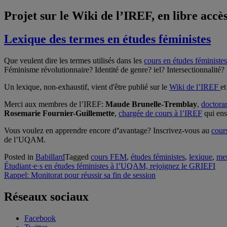
Projet sur le Wiki de l’IREF, en libre accès
Lexique des termes en études féministes
Que veulent dire les termes utilisés dans les
cours en études féministes
Féminisme révolutionnaire? Identité de genre? iel? Intersectionnalit
Un lexique, non-exhaustif, vient d'être publié sur le
Wiki de l’IREF
et
Merci aux membres de l’IREF:
Maude Brunelle-Tremblay
,
doctora
Rosemarie Fournier-Guillemette
,
chargée de cours à l’IREF
qui ens
Vous voulez en apprendre encore d
’
avantage? Inscrivez-vous au
cour
de l’UQAM.
Posted in
Babillard
Tagged
cours FEM
,
études féministes
,
lexique
,
me
Navigation
Étudiant·e·s en études féministes à l’UQAM, rejoignez le GRIEFI
Rappel: Monitorat pour réussir sa fin de session
de
l'article
Réseaux sociaux
Facebook