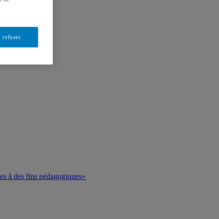
 refuser
ues à des fins pédagogiques»