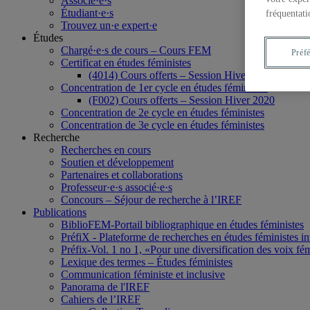
Associé·e·s
Étudiant·e·s
fréquentati
Trouvez un·e expert·e
Études
Chargé·e·s de cours – Cours FEM
Préf
Certificat en études féministes
(4014) Cours offerts – Session Hiver 2020
Concentration de 1er cycle en études féministes
(F002) Cours offerts – Session Hiver 2020
Concentration de 2e cycle en études féministes
Concentration de 3e cycle en études féministes
Recherche
Recherches en cours
Soutien et développement
Partenaires et collaborations
Professeur·e·s associé·e·s
Concours – Séjour de recherche à l’IREF
Publications
BiblioFEM-Portail bibliographique en études féministes
PréfiX - Plateforme de recherches en études féministes inte
Préfix-Vol. 1 no 1, «Pour une diversification des voix fé
Lexique des termes – Études féministes
Communication féministe et inclusive
Panorama de l'IREF
Cahiers de l’IREF