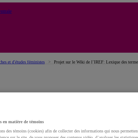
ntrale
ches et d'études féministes
Projet sur le Wiki de l’IREF: Lexique des terme
s en matière de témoins
ons des témoins (cookies) afin de collecter des informations qui nous permetten
ience sur le site, de vous proposer des contenus vidéo, d’analyser les statistique