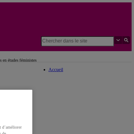
Institut de recherches et d'études
féministes
s en études féministes
Accueil
t d’améliorer
s de