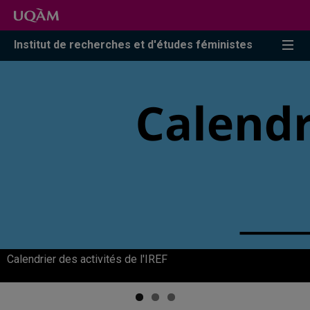
Accéder
Accéder
Accéder
à
au
à
la
menu
la
Institut de recherches et d'études féministes
recherche
pricipal
zone
centrale
BiblioFEM* : Portail bibliographique des références en
Calendrier des activités de l'IREF
Offres d'emplois en études féministes
études féministes