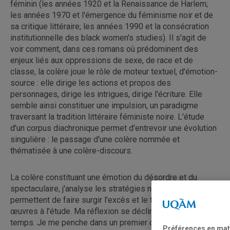
féminin (les années 1920 et la Renaissance de Harlem;
les années 1970 et l'émergence du féminisme noir et de
sa critique littéraire; les années 1990 et la consécration
institutionnelle des black women's studies). Il s'agit de
voir comment, dans ces romans où prédominent des
enjeux liés aux oppressions de sexe, de race et de
classe, la colère joue le rôle de moteur textuel, d'émotion-
source : elle dirige les actions et propos des
personnages, dirige les intrigues, dirige l'écriture. Elle
semble ainsi constituer une impulsion, un paradigme
traversant la tradition littéraire féministe noire. L'étude
d'un corpus diachronique permet d'entrevoir une évolution
singulière : le passage d'une colère nommée et
thématisée à une colère-discours.
La colère constituant une émotion du désordre et du
spectaculaire, j'analyse les stratégies narratives qui
permettent de faire surgir l'excès et le théâtral dans les
œuvres à l'étude. Ma réflexion se décline en quatre
temps. Je me penche dans un premier chapitre sur les
Préférences en mat