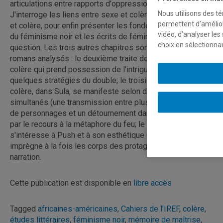
articulations entre rapports d'oppression et colère.
Nous utilisons des té
J'interroge les liens entre sexe et colère, puis entre race
permettent d’amélior
et colère, pour enfin présenter les fondements théoriques
vidéo, d’analyser les
du féminisme noir et les écrits de féministes noires sur la
choix en sélectionna
question. Les trois autres chapitres sont consacrés aux
romans analysés : le deuxième traite de Passing et de la
colère qui prend possession de l'intrigue grâce à
quelques stratégies du double; le troisième montre que la
colère, dans Sula, se manifeste selon deux mouvements
simultanés (une transmission entre plusieurs générations
de personnages et un détournement dans la narration) et
par le recours à la métaphore du feu; le quatrième
s'intéresse à Push et à son esthétique de l'excès, laquelle
imprègne à la fois les corps des protagonistes et la
narration.
Cette publication est disponible en
libre accès
Tagged
africaines-américaines
,
Cahiers de l’IREF
,
colère
,
études littéraires
,
féminisme noir
,
mémoire de maîtrise
,