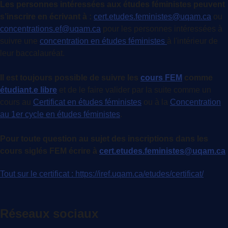
Les personnes intéressées aux études féministes peuvent
s’inscrire en écrivant à :
cert.etudes.feministes@uqam.ca
ou
concentrations.ef@uqam.ca
pour les personnes intéressées à
suivre une
concentration en études féministes
à l'intérieur de
leur baccalauréat.
Il est toujours possible de suivre les
cours FEM
comme
étudiant.e libre
et de le faire valider par la suite comme un
cours au
Certificat en études féministes
ou à la
Concentration
au 1er cycle en études féministes
.
Pour toute question au sujet des inscriptions dans les
cours siglés FEM écrire à
cert.etudes.feministes@uqam.ca
Tout sur le certificat : https://iref.uqam.ca/etudes/certificat/
Réseaux sociaux