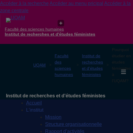
Accéder à la recherche
Accéder au menu pricipal
Accéder à la
zone centrale
Faculté des sciences humaines
Institut de recherches et d'études féministes
Pourquoi
Faculté
Institut de
étudier en
des
recherches
études
UQAM
sciences
et d'études
féministes
humaines
féministes
à
l’UQAM?
Institut de recherches et d'études féministes
Accueil
L'institut
Mission
Structure organisationnelle
Rapport d’activités