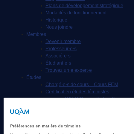
Plans de développement stratégique
Modalités de fonctionnement
Historique
Nous joindre
Membres
Devenir membre
Professeur·e·s
Associé·e·s
Étudiant·e·s
Trouvez un·e expert·e
Études
Chargé·e·s de cours – Cours FEM
Certificat en études féministes
(4014) Cours offerts – Session
Hiver 2020
Concentration de 1er cycle en études
féministes
Préférences en matière de témoins
(F002) Cours offerts – Session