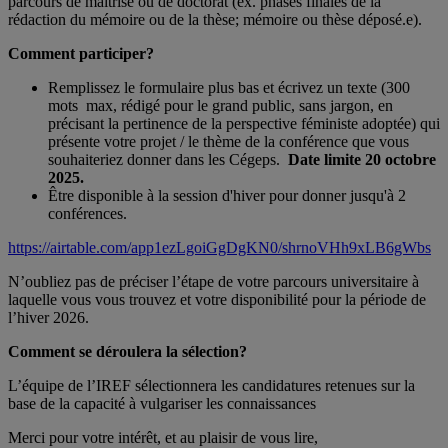
parcours de maîtrise ou de doctorat (ex. phases finales de la
rédaction du mémoire ou de la thèse; mémoire ou thèse déposé.e).
Comment participer?
Remplissez le formulaire plus bas et écrivez un texte (300
mots max, rédigé pour le grand public, sans jargon, en
précisant la pertinence de la perspective féministe adoptée) qui
présente votre projet / le thème de la conférence que vous
souhaiteriez donner dans les Cégeps.
Date limite 20 octobre
2025.
Être disponible à la session d'hiver pour donner jusqu'à 2
conférences.
https://airtable.com/app1ezLgoiGgDgKN0/shrnoVHh9xLB6gWbs
N’oubliez pas de préciser l’étape de votre parcours universitaire à
laquelle vous vous trouvez et votre disponibilité pour la période de
l’hiver 2026.
Comment se déroulera la sélection?
L’équipe de l’IREF sélectionnera les candidatures retenues sur la
base de la capacité à vulgariser les connaissances
Merci pour votre intérêt, et au plaisir de vous lire,