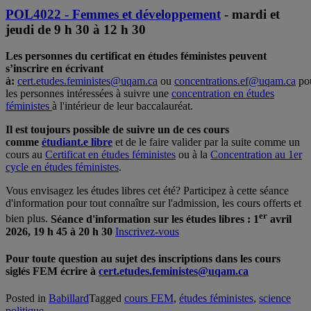
POL4022 - Femmes et développement
- mardi et
jeudi de 9 h 30 à 12 h 30
Les personnes du certificat en études féministes peuvent
s’inscrire en écrivant
à:
cert.etudes.feministes@uqam.ca
ou
concentrations.ef@uqam.ca
po
les personnes intéressées à suivre une
concentration en études
féministes
à l'intérieur de leur baccalauréat.
Il est toujours possible de suivre un de ces cours
comme
étudiant.e libre
et de le faire valider par la suite comme un
cours au
Certificat en études féministes
ou à la
Concentration au 1er
cycle en études féministes
.
Vous envisagez les études libres cet été? Participez à cette séance
d'information pour tout connaître sur l'admission, les cours offerts et
er
bien plus.
Séance d'information sur les études libres : 1
avril
2026, 19 h 45 à 20 h 30
Inscrivez-vous
Pour toute question au sujet des inscriptions dans les cours
siglés FEM écrire à
cert.etudes.feministes@uqam.ca
Posted in
Babillard
Tagged
cours FEM
,
études féministes
,
science
politique