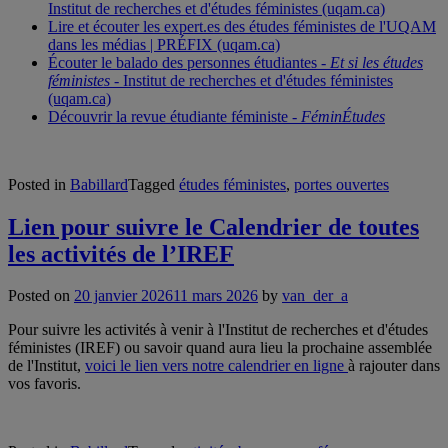
Institut de recherches et d'études féministes (uqam.ca)
Lire et écouter les expert.es des études féministes de l'UQAM
dans les médias | PRÉFIX (uqam.ca)
Écouter le balado des personnes étudiantes -
Et si les études
féministes
- Institut de recherches et d'études féministes
(uqam.ca)
Découvrir la revue étudiante féministe -
FéminÉtudes
Posted in
Babillard
Tagged
études féministes
,
portes ouvertes
Lien pour suivre le Calendrier de toutes
les activités de l’IREF
Posted on
20 janvier 2026
11 mars 2026
by
van_der_a
Pour suivre les activités à venir à l'Institut de recherches et d'études
féministes (IREF) ou savoir quand aura lieu la prochaine assemblée
de l'Institut,
voici le lien vers notre calendrier en ligne
à rajouter dans
vos favoris.