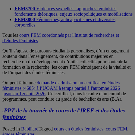
FEM3700
Violences sexuelles : approches féministes,
fondements théoriques, enjeux sociopolitiques et mobilisations
FEM3800
Féminismes, anticapacitismes et diversités
corporelles
Tous les
cours FEM coordonnés par l'Institut de recherches et
d'études féministes
Qu’il s’agisse de parcours étudiants personalisés, d’un engagement
soutenu dans l’enseignement, de contributions majeures en
recherche ou du développement d’outils collectifs pour soutenir la
formation et la recherche, les cours FEM témoignent de la vitalité et
de l’impact des études féministes.
On peut faire une
demande d'admission au certificat en études
féministes (4685) à l’UQAM à temps partiel à l'automne 2026
jusqu'au 1er août 2026
. Ce certificat, dans le cadre d'un cumul de
programmes, peut conduire au grade de bachelier ès arts (B.A).
.
PPT de la tournée de cours de l'IREF et des études
féministes
Posted in
Babillard
Tagged
cours en études féministes
,
cours FEM
,
études féministes