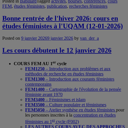
Posted in
Babillard
Tagged
activités
,
bourses
,
conférences
,
cours
FEM
,
études féministes
,
publication
,
recherches féministes
Bonne rentrée de l'hiver 2026: cours en
études féministes à l'UQAM (12-01-2026)
Posted on
9 janvier 2026
9 janvier 2026
by
van_der_a
Les cours débutent le 12 janvier 2026
er
COURS FEM AU 1
cycle
FEM1250
– Introduction aux problèmes et aux
méthodes de recherche en études féministes
FEM1300
– Introduction aux courants féministes
contemporains
FEM1400
– Cartographie de l'évolution de la pensée
féministe avant 1970
FEM3400
– Féminismes et islam
FEM3500
– Culture populaire et féminismes
FEM5050
– Atelier synthèse en études féministes
pour
les personnes inscrites à la
concentration en études
er
féministes au 1
cycle (F002)
LES AUTRES COURS AVEC DES APPROCHES