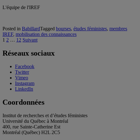
L'équipe de l'IREF
Posted in
Babillard
Tagged
bourses
,
études féministes
,
membres
IREF
,
mobilisation des connaissances
Pagination
1
2
…
12
Suivant
des
Réseaux sociaux
publications
Facebook
Twitter
Vimeo
Instagram
LinkedIn
Coordonnées
Institut de recherches et d’études féministes
Université du Québec à Montréal
400, rue Sainte-Catherine Est
Montréal (Québec) H2L 2C5