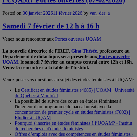
l'UQAM? Portes ouvertes (07-02-2026)
Posted on
30 janvier 2026
11 février 2026
by
van_der_a
Samedi 7 février de 12 h à 16 h
Venez nous rencontrer aux
Portes ouvertes UQAM
La nouvelle directrice de l'IREF,
Gina Thésée
, professeure au
Département de didactique, sera présente aux
Portes ouvertes
UQAM
, le samedi 7 février au campus central entre 12h et 16h.
Venez la rencontrer à la table de l'Institut.
Venez poser vos questions au sujet des études féministes à l'UQAM:
Le
Certificat en études féministes (4685) | UQAM | Université
du Québec à Montréal
La possibilité de suivre des cours en études féministes à
l'intérieur d'un programme de baccalauréat avec la
concentration de premier cycle en études féministes (F002) |
Étudier à l'UQAM
Pourquoi s'inscrire en études féministes à l’UQAM? - Institut
de recherches et d'études féministes
Offres d’emplois avec des compétences en études féministes -