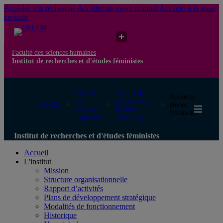
Accéder à la recherche
Accéder au menu pricipal
Accéder à la zone
centrale
Faculté des sciences humaines
Institut de recherches et d'études féministes
Faculté
Institut de
Étiquette :
des
recherches et
UQAM
études
sciences
d'études
féministes
humaines
féministes
Institut de recherches et d'études féministes
Accueil
L'institut
Mission
Structure organisationnelle
Rapport d’activités
Plans de développement stratégique
Modalités de fonctionnement
Historique