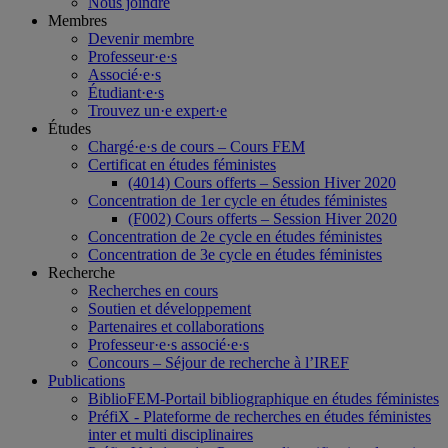
Nous joindre
Membres
Devenir membre
Professeur·e·s
Associé·e·s
Étudiant·e·s
Trouvez un·e expert·e
Études
Chargé·e·s de cours – Cours FEM
Certificat en études féministes
(4014) Cours offerts – Session Hiver 2020
Concentration de 1er cycle en études féministes
(F002) Cours offerts – Session Hiver 2020
Concentration de 2e cycle en études féministes
Concentration de 3e cycle en études féministes
Recherche
Recherches en cours
Soutien et développement
Partenaires et collaborations
Professeur·e·s associé·e·s
Concours – Séjour de recherche à l’IREF
Publications
BiblioFEM-Portail bibliographique en études féministes
PréfiX - Plateforme de recherches en études féministes
inter et multi disciplinaires