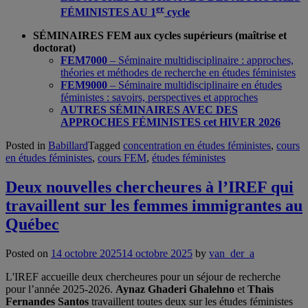
er
FÉMINISTES AU 1
cycle
SÉMINAIRES FEM aux cycles supérieurs (maîtrise et
doctorat)
FEM7000
– Séminaire multidisciplinaire : approches,
théories et méthodes de recherche en études féministes
FEM9000
– Séminaire multidisciplinaire en études
féministes : savoirs, perspectives et approches
AUTRES SÉMINAIRES AVEC DES
APPROCHES FÉMINISTES cet HIVER 2026
Posted in
Babillard
Tagged
concentration en études féministes
,
cours
en études féministes
,
cours FEM
,
études féministes
Deux nouvelles chercheures à l’IREF qui
travaillent sur les femmes immigrantes au
Québec
Posted on
14 octobre 2025
14 octobre 2025
by
van_der_a
L'IREF accueille deux chercheures pour un séjour de recherche
pour l’année 2025-2026.
Aynaz Ghaderi Ghalehno
et
Thaìs
Fernandes Santos
travaillent toutes deux sur les études féministes