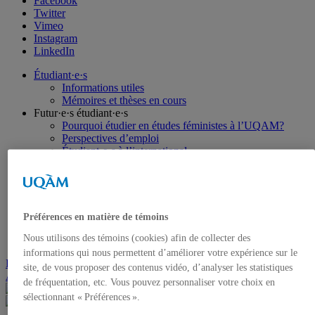
Facebook
Twitter
Vimeo
Instagram
LinkedIn
Étudiant·e·s
Informations utiles
Mémoires et thèses en cours
Futur·e·s étudiant·e·s
Pourquoi étudier en études féministes à l’UQAM?
Perspectives d’emploi
Étudiant·e·s à l’international
Ressources d’aides
Cours FEM
Diplômé·e·s
Appels à participations et offres d’emplois
Revue de presse
Préférences en matière de témoins
Balado - Et si les études féministes
Nous utilisons des témoins (cookies) afin de collecter des
RIDÉFI
informations qui nous permettent d’améliorer votre expérience sur le
Revue FéminÉtudes
site, de vous proposer des contenus vidéo, d’analyser les statistiques
Activités Inter-Instituts
de fréquentation, etc. Vous pouvez personnaliser votre choix en
sélectionnant « Préférences ».