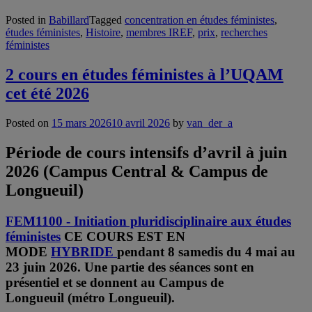
Posted in
Babillard
Tagged
concentration en études féministes
,
études féministes
,
Histoire
,
membres IREF
,
prix
,
recherches
féministes
2 cours en études féministes à l’UQAM
cet été 2026
Posted on
15 mars 2026
10 avril 2026
by
van_der_a
Période de cours intensifs d’avril à juin
2026 (Campus Central & Campus de
Longueuil)
FEM1100 - Initiation pluridisciplinaire aux études
féministes
CE COURS EST EN
MODE
HYBRIDE
pendant 8 samedis
du 4 mai au
23 juin 2026. Une partie des séances sont en
présentiel et se donnent au
Campus de
Longueuil
(métro Longueuil).