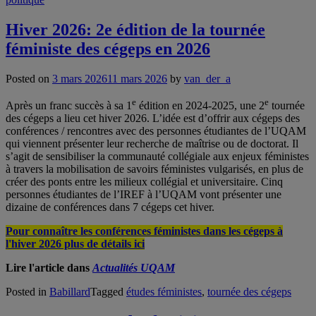
Hiver 2026: 2e édition de la tournée
féministe des cégeps en 2026
Posted on
3 mars 2026
11 mars 2026
by
van_der_a
e
e
Après un franc succès à sa 1
édition en 2024-2025, une 2
tournée
des cégeps a lieu cet hiver 2026. L’idée est d’offrir aux cégeps des
conférences / rencontres avec des personnes étudiantes de l’UQAM
qui viennent présenter leur recherche de maîtrise ou de doctorat. Il
s’agit de sensibiliser la communauté collégiale aux enjeux féministes
à travers la mobilisation de savoirs féministes vulgarisés, en plus de
créer des ponts entre les milieux collégial et universitaire. Cinq
personnes étudiantes de l’IREF à l’UQAM vont présenter une
dizaine de conférences dans 7 cégeps cet hiver.
Pour connaître les conférences féministes dans les cégeps à
l'hiver 2026 plus de détails ici
Lire l'article dans
Actualités UQAM
Posted in
Babillard
Tagged
études féministes
,
tournée des cégeps