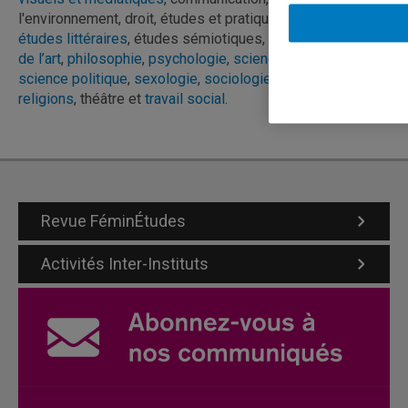
l'environnement, droit, études et pratiques des arts,
études littéraires
, études sémiotiques,
histoire
,
histoire
de l’art
,
philosophie
,
psychologie
,
sciences juridiques
,
science politique
,
sexologie
,
sociologie
,
sciences des
religions
, théâtre et
travail social
.
Revue FéminÉtudes
Activités Inter-Instituts