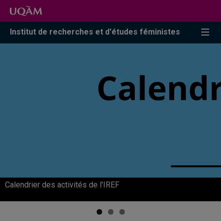
Accéder
Accéder
Accéder
à
au
à
la
menu
la
Institut de recherches et d'études féministes
recherche
pricipal
zone
centrale
BiblioFEM* : Portail bibliographique des références en
Calendrier des activités de l'IREF
études féministes
Offres d'emplois en études féministes