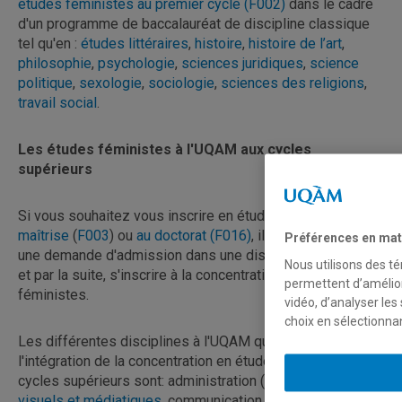
études féministes au premier cycle (F002)
dans le cadre
d'un programme de baccalauréat de discipline classique
tel qu'en :
études littéraires
,
histoire
,
histoire de l’art
,
philosophie
,
psychologie
,
sciences juridiques
,
science
politique
,
sexologie
,
sociologie
,
sciences des religions
,
travail social
.
Les études féministes à l'UQAM aux cycles
supérieurs
Si vous souhaitez vous inscrire en études féministes à la
maîtrise
(
F003
) ou
au doctorat (F016)
, il faut d'abord faire
Préférences en mat
une demande d'admission dans une discipline "classique"
Nous utilisons des té
et par la suite, s'inscrire à la concentration en études
permettent d’amélior
féministes.
vidéo, d’analyser les
choix en sélectionna
Les différentes disciplines à l'UQAM qui permettent
l'intégration de la concentration en études féministes aux
cycles supérieurs sont: administration (doctorat),
arts
visuels et médiatiques
, communication, danse, design de