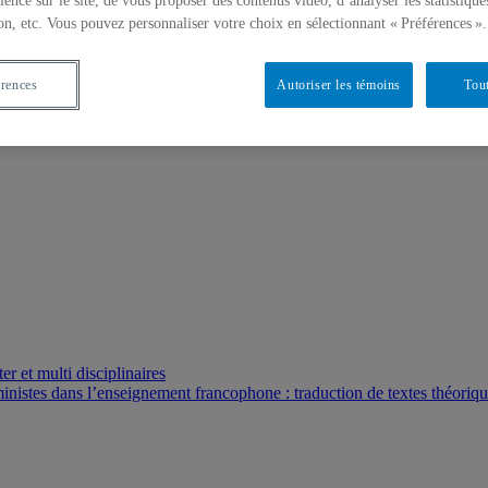
ience sur le site, de vous proposer des contenus vidéo, d’analyser les statistique
on, etc. Vous pouvez personnaliser votre choix en sélectionnant « Préférences ».
érences
Autoriser les témoins
Tout
r et multi disciplinaires
ministes dans l’enseignement francophone : traduction de textes théoriq