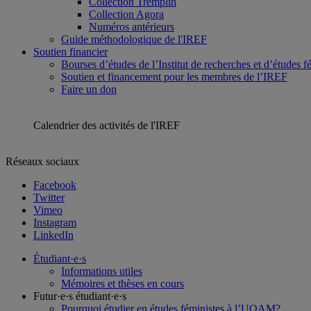
Collection Tremplin
Collection Agora
Numéros antérieurs
Guide méthodologique de l'IREF
Soutien financier
Bourses d’études de l’Institut de recherches et d’études f
Soutien et financement pour les membres de l’IREF
Faire un don
Calendrier des activités de l'IREF
Réseaux sociaux
Facebook
Twitter
Vimeo
Instagram
LinkedIn
Étudiant·e·s
Informations utiles
Mémoires et thèses en cours
Futur·e·s étudiant·e·s
Pourquoi étudier en études féministes à l’UQAM?