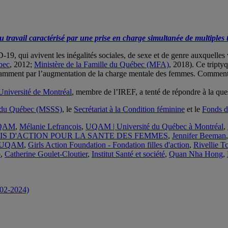
travail caractérisé par une prise en charge simultanée de multiples t
9, qui avivent les inégalités sociales, de sexe et de genre auxquelles vi
ébec
, 2012;
Ministère de la Famille du Québec (MFA)
, 2018). Ce triptyq
notamment par l’augmentation de la charge mentale des femmes. Comment
Université de Montréal
, membre de l’IREF, a tenté de répondre à la ques
ux du Québec (MSSS)
, le
Secrétariat à la Condition féminine
et le
Fonds d
 UQAM
,
Mélanie Lefrançois
,
UQAM | Université du Québec à Montréal
,
S D'ACTION POUR LA SANTE DES FEMMES
,
Jennifer Beeman
F | UQAM
,
Girls Action Foundation - Fondation filles d'action
,
Rivellie T
b
,
Catherine Goulet-Cloutier
,
Institut Santé et société
,
Quan Nha Hong
,
-02-2024)