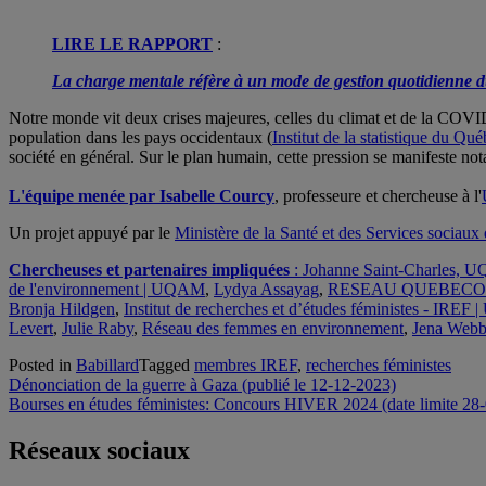
LIRE LE RAPPORT
:
La charge mentale réfère à un mode de gestion quotidienne du 
Notre monde vit deux crises majeures, celles du climat et de la COVID-1
population dans les pays occidentaux (
Institut de la statistique du Qu
société en général. Sur le plan humain, cette pression se manifeste 
L'équipe menée par
Isabelle Courcy
, professeure et chercheuse à l'
Un projet appuyé par le
Ministère de la Santé et des Services socia
Chercheuses et partenaires impliquées
:
Johanne Saint-Charles,
de l'environnement | UQAM
,
Lydya Assayag
,
RESEAU QUEBECOI
Bronja Hildgen
,
Institut de recherches et d’études féministes - IRE
Levert
,
Julie Raby
,
Réseau des femmes en environnement
,
Jena Web
Posted in
Babillard
Tagged
membres IREF
,
recherches féministes
Navigation
Dénonciation de la guerre à Gaza (publié le 12-12-2023)
Bourses en études féministes: Concours HIVER 2024 (date limite 28
de
l'article
Réseaux sociaux