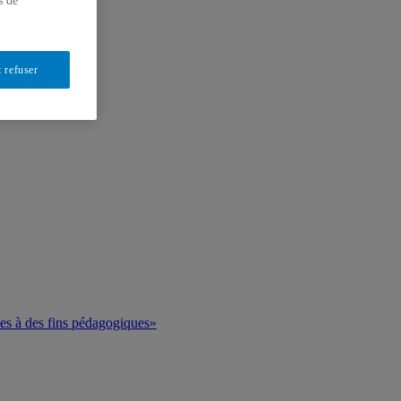
s de
 refuser
ues à des fins pédagogiques»