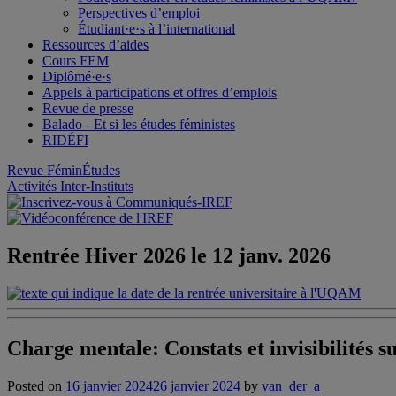
Perspectives d’emploi
Étudiant·e·s à l’international
Ressources d’aides
Cours FEM
Diplômé·e·s
Appels à participations et offres d’emplois
Revue de presse
Balado - Et si les études féministes
RIDÉFI
Revue FéminÉtudes
Activités Inter-Instituts
Rentrée Hiver 2026 le 12 janv. 2026
Charge mentale: Constats et invisibilités su
Posted on
16 janvier 2024
26 janvier 2024
by
van_der_a