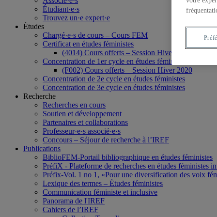
Associé·e·s
votre expér
Étudiant·e·s
fréquentati
Trouvez un·e expert·e
Études
Chargé·e·s de cours – Cours FEM
Préf
Certificat en études féministes
(4014) Cours offerts – Session Hiver 2020
Concentration de 1er cycle en études féministes
(F002) Cours offerts – Session Hiver 2020
Concentration de 2e cycle en études féministes
Concentration de 3e cycle en études féministes
Recherche
Recherches en cours
Soutien et développement
Partenaires et collaborations
Professeur·e·s associé·e·s
Concours – Séjour de recherche à l’IREF
Publications
BiblioFEM-Portail bibliographique en études féministes
PréfiX - Plateforme de recherches en études féministes inte
Préfix-Vol. 1 no 1, «Pour une diversification des voix fé
Lexique des termes – Études féministes
Communication féministe et inclusive
Panorama de l'IREF
Cahiers de l’IREF