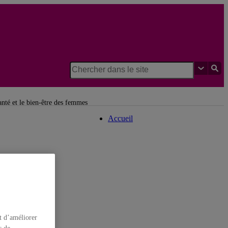
Institut de recherches et
d'études féministes
santé et le bien-être des femmes
Accueil
t d’améliorer