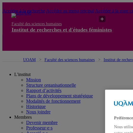
Accéder à la recherche
Accéder au menu pricipal
Accéder à la zone ce
Faculté des sciences humaines
Institut de recherches et d'études féministes
UQAM
Faculté des sciences humaines
Institut de recher
L'institut
Mission
Structure organisationnelle
Rapport d’activités
Plans de développement stratégique
Modalités de fonctionnement
Historique
Nous joindre
Membres
Préférence
Devenir membre
Nous utilis
Professeur·e·s