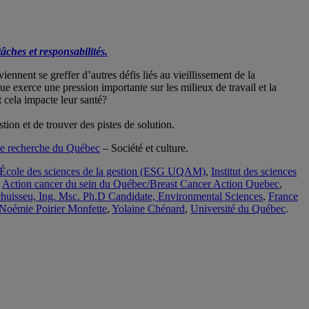
âches et responsabilités.
ennent se greffer d’autres défis liés au vieillissement de la
ue exerce une pression importante sur les milieux de travail et la
 cela impacte leur santé?
tion et de trouver des pistes de solution.
e recherche du Québec
– Société et culture.
École des sciences de la gestion (ESG UQAM)
,
Institut des sciences
,
Action cancer du sein du Québec/Breast Cancer Action Quebec
,
chuisseu, Ing. Msc. Ph.D Candidate, Environmental Sciences
,
France
Noémie Poirier Monfette
,
Yolaine Chénard
,
Université du Québec
.