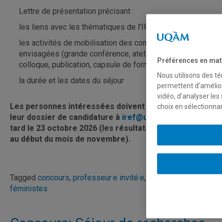
Lettre de présentation précisant :
les liens avec les thématiques de l’IREF
les activités de mobilisation des connaissances
envisagées (grande conférence, atelier, journée d’étude,
Préférences en mat
colloque, publication, capsule de formation, etc.)
Nous utilisons des té
la durée et les dates du séjour
permettent d’amélior
vidéo, d’analyser les
Les personnes intéressées doivent faire parvenir
choix en sélectionna
leur dossier de candidature à
iref@uqam.ca
au plus
tard le 23 octobre 2026 (les résultats seront envoyés
au début du mois de novembre).
Tagged
concours
,
professeur·e invité·e
,
recherches
féministes