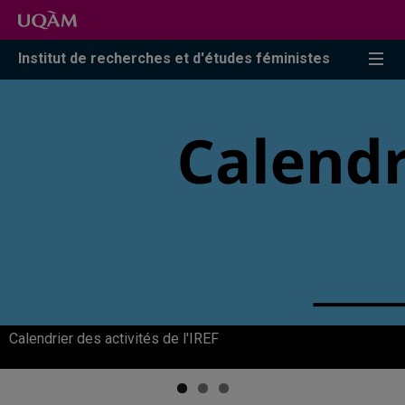
Accéder
Accéder
Accéder
à
au
à
la
menu
la
BiblioFEM* : Portail bibliographique des références en
Institut de recherches et d'études féministes
études féministes
recherche
pricipal
zone
centrale
Calendrier des activités de l'IREF
Offres d'emplois en études féministes