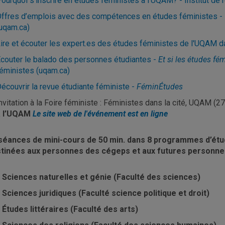
ourquoi s'inscrire en études féministes à l’UQAM? - Institut de
ffres d’emplois avec des compétences en études féministes - I
uqam.ca)
ire et écouter les expert.es des études féministes de l'UQAM 
couter le balado des personnes étudiantes -
Et si les études fé
éministes (uqam.ca)
écouvrir la revue étudiante féministe -
FéminÉtudes
nvitation à la Foire féministe : Féministes dans la cité, UQAM (
à l’UQAM
Le site web de l'événement est en ligne
séances de mini-cours de 50 min. dans 8 programmes d’étud
tinées aux personnes des cégeps et aux futures personne
Sciences naturelles et génie (Faculté des sciences)
Sciences juridiques (Faculté science politique et droit)
Études littéraires (Faculté des arts)