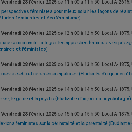
Vendredi 28 février 2025
de
11 h 00 à 11 h 50, Local A-2615
 perspectives féministes pour mieux saisir les façons de résister
études féministes et écoféminisme
)
Vendredi 28 février 2025
de
12 h 00 à 12 h 50, Local A-1875
ir une communauté : intégrer les approches féministes en pédagog
téraires et féministes
)
Vendredi 28 février 2025
de
13 h 00 à 13 h 50, Local A-187
mmes à
mètis
et ruses émancipatrices (Étudiant·e d'un jour en
ét
Vendredi 28 février 2025
de
14 h 00 à 14 h 50, Local A-187
sexe, le genre et la psycho (Étudiant·e d'un jour en
psychologie
)
Vendredi 28 février 2025
de
15 h 00 à 15 h 50, Local A-187
lexions féministes sur la périnatalité et la parentalité (Étudiant·e