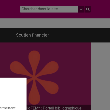
Soutien financier
BiblioFEM* : Portail bibliographique
permettent