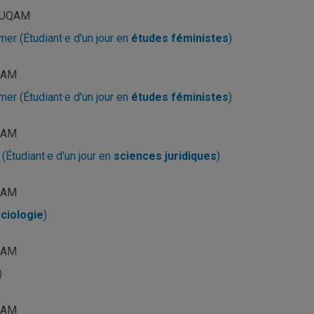
5, UQAM
er (Étudiant·e d'un jour en
études féministes
)
UQAM
mer (Étudiant·e d'un jour en
études féministes
)
UQAM
(Étudiant·e d'un jour en
sciences juridiques
)
UQAM
ciologie
)
UQAM
)
UQAM