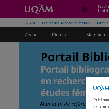
Facult
Accéder
Accéder
Accéder
Insti
à
au
à
la
menu
la
recherche
pricipal
zone
UQAM
Faculté des sciences humaines
Institut
centrale
Accueil
L'institut
Membres
Préféren
Nous utili