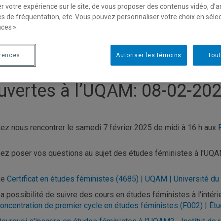
r votre expérience sur le site, de vous proposer des contenus vidéo, d’a
es de fréquentation, etc. Vous pouvez personnaliser votre choix en séle
ces ».
érences
Autoriser les témoins
Tout
’inscrire en études féministe
uvertes à l’UQAM: 08-02-20
ez nous rencontrer le samedi 7 février 2025 de midi à 16 h aux
ez poser vos questions au sujet des études féministes à l'UQA
Le
Certificat en études féministes (4685) | UQAM | Université d
a possibilité de suivre des cours en études féministes à l'intér
oncentration de premier cycle en études féministes (F002) | Ét