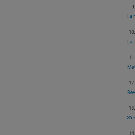
La 
La 
Met
Rev
S’e