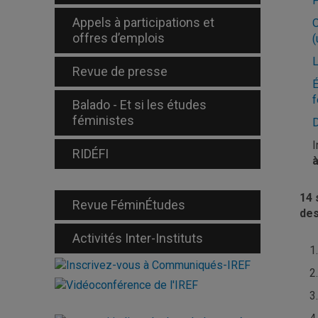
P
Appels à participations et
O
offres d’emplois
(
L
Revue de presse
É
f
Balado - Et si les études
féministes
D
I
RIDÉFI
14 
Revue FéminÉtudes
des
Activités Inter-Instituts