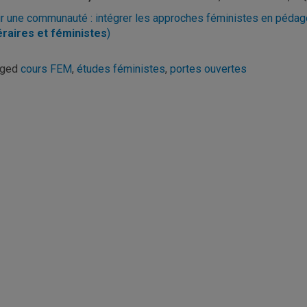
ir une communauté : intégrer les approches féministes en pédagog
téraires et féministes
)
gged
cours FEM
,
études féministes
,
portes ouvertes