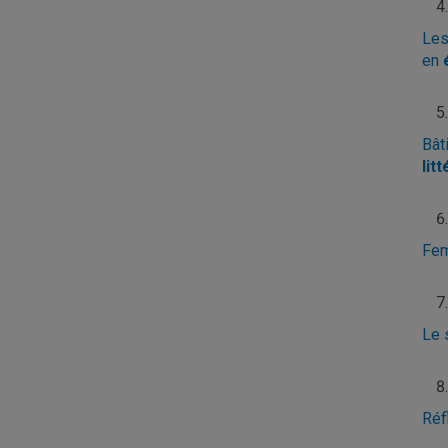
Les
en
Bât
lit
Fe
Le 
Réf