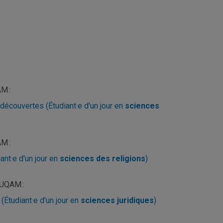
AM :
découvertes (Étudiant·e d'un jour en
sciences
AM :
ant·e d'un jour en
sciences des religions
)
, UQAM :
(Étudiant·e d'un jour en
sciences juridiques
)