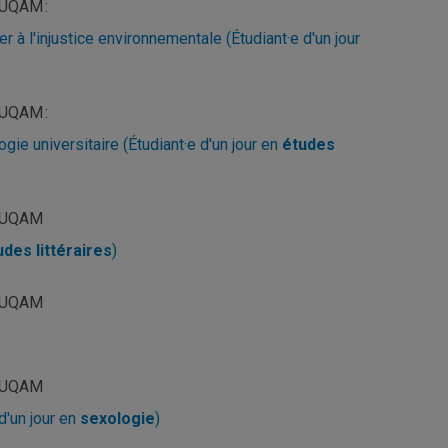
, UQAM :
 à l'injustice environnementale (Étudiant·e d'un jour
, UQAM :
ie universitaire (Étudiant·e d'un jour en
études
5, UQAM
udes littéraires
)
5, UQAM
5, UQAM
 d'un jour en
sexologie
)