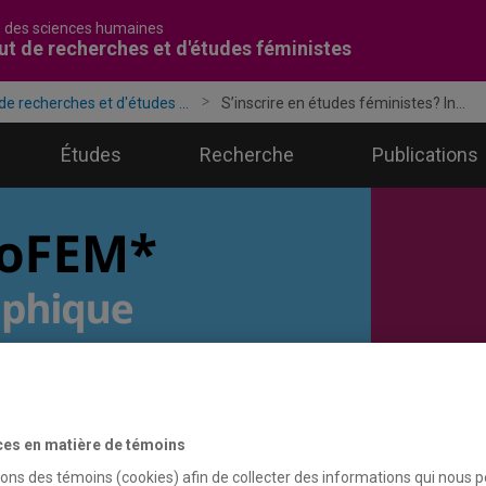
é des sciences humaines
tut de recherches et d'études féministes
 de recherches et d'études ...
S’inscrire en études féministes? In...
Études
Recherche
Publications
ces en matière de témoins
sons des témoins (cookies) afin de collecter des informations qui nous 