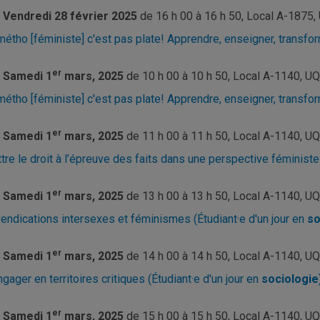
Vendredi 28 février 2025
de
16 h 00 à 16 h 50, Local A-187
métho [féministe] c'est pas plate! Apprendre, enseigner, transform
er
Samedi 1
mars, 2025
de
10 h 00 à 10 h 50, Local A-1140, 
métho [féministe] c'est pas plate! Apprendre, enseigner, transfor
er
Samedi 1
mars, 2025
de
11 h 00 à 11 h 50, Local A-1140, 
tre le droit à l’épreuve des faits dans une perspective féministe 
er
Samedi 1
mars, 2025
de
13 h 00 à 13 h 50, Local A-1140, 
endications intersexes et féminismes (Étudiant·e d'un jour en
so
er
Samedi 1
mars, 2025
de
14 h 00 à 14 h 50, Local A-1140, 
ngager en territoires critiques (Étudiant·e d'un jour en
sociologie
er
Samedi 1
mars, 2025
de
15 h 00 à 15 h 50, Local A-1140, 