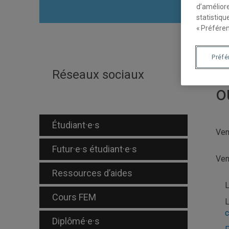
d’améliore
statistiqu
« Préféren
Préf
S
Réseaux sociaux
o
Étudiant·e·s
Ven
Futur·e·s étudiant·e·s
Ven
Ressources d’aides
Cours FEM
L
c
Diplômé·e·s