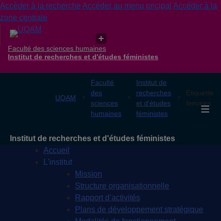
Accéder à la recherche
Accéder au menu pricipal
Accéder à la
zone centrale
Faculté des sciences humaines
Institut de recherches et d'études féministes
Faculté
Institut de
des
recherches
Étiquette :
UQAM
sciences
et d'études
femmes
humaines
féministes
Institut de recherches et d'études féministes
Accueil
L'institut
Mission
Structure organisationnelle
Rapport d’activités
Plans de développement stratégique