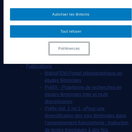
féministes
Concentration de 3e cycle en études
Autoriser les témoins
féministes
Recherche
Recherches en cours
Tout refuser
Soutien et développement
Partenaires et collaborations
Préférences
Professeur·e·s associé·e·s
Concours – Séjour de recherche à l’IREF
Publications
BiblioFEM-Portail bibliographique en
études féministes
PréfiX - Plateforme de recherches en
études féministes inter et multi
disciplinaires
Préfix-Vol. 1 no 1, «Pour une
diversification des voix féministes dans
l’enseignement francophone : traduction
de textes théoriques à des fins