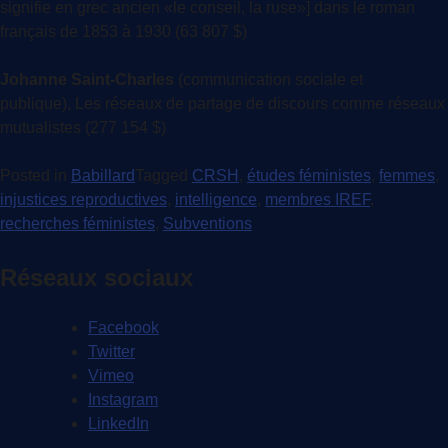
signifie en grec ancien «le conseil, la ruse»] dans le roman
français de 1853 à 1930 (63 807 $)
Johanne Saint-Charles
(communication sociale et
publique), Les réseaux de partage de discours comme réseaux
mutualistes (277 154 $)
Posted in
Babillard
Tagged
CRSH
,
études féministes
,
femmes
,
injustices reproductives
,
intelligence
,
membres IREF
,
recherches féministes
,
Subventions
Réseaux sociaux
Facebook
Twitter
Vimeo
Instagram
LinkedIn