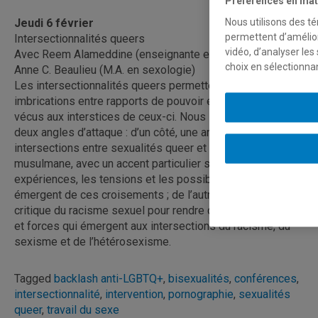
Préférences en mat
Jeudi 6 février
Nous utilisons des té
permettent d’amélior
Intersectionnalités queers
vidéo, d’analyser les
Avec Reem Alameddine (enseignante en sexologie) et
choix en sélectionna
Anne C. Beaulieu (M.A. en sexologie)
Les intersectionnalités queers permettent d’analyser les
imbrications entre rapports de pouvoir et de célébrer les
vécus aux interstices de ceux-ci. Nous les aborderons par
deux angles d’attaque : d’un côté, une analyse des
intersections entre sexualités queer et religion
musulmane, avec un accent particulier sur les
expériences, les tensions et les possibilités qui
émergent de ces croisements ; de l’autre, une analyse
critique du racisme sexuel pour rendre compte des défis
et forces qui émergent aux intersections du racisme, du
sexisme et de l’hétérosexisme.
Tagged
backlash anti-LGBTQ+
,
bisexualités
,
conférences
,
intersectionnalité
,
intervention
,
pornographie
,
sexualités
queer
,
travail du sexe