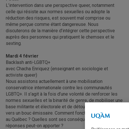
L’intervention dans une perspective queer, notamment
celle qui résiste aux normes sexuelles ou adopte la
réduction des risques, est souvent mal comprise ou
même perçue comme étant dangereuse. Nous
discuterons de la manière d’intégrer cette perspective
auprès des personnes qui pratiquent le chemsex et le
sexting.
Mardi 4 février
Backlash anti-LGBTQ+
avec Chacha Enriquez (enseignant en sociologie et
activiste queer)
Nous assistons actuellement à une mobilisation
conservatrice internationale contre les communautés
LGBTQ+. Il s’agit à la fois d’une volonté de renforcer les
normes sexuelles et la binarité de genre, de mobiliser une
base militante et électorale et de détourner l’attention
vers un bouc émissaire. Comment fonctionne ce backlash
au Québec ? Quelles sont ses conséquences ? Quelles
réponses peut-on apporter ?