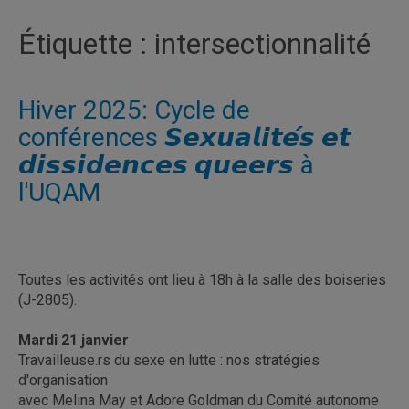
Étiquette :
intersectionnalité
Hiver 2025: Cycle de
conférences 𝙎𝙚𝙭𝙪𝙖𝙡𝙞𝙩𝙚́𝙨 𝙚𝙩
𝙙𝙞𝙨𝙨𝙞𝙙𝙚𝙣𝙘𝙚𝙨 𝙦𝙪𝙚𝙚𝙧𝙨 à
l'UQAM
Toutes les activités ont lieu à 18h à la salle des boiseries
(J-2805).
Mardi 21 janvier
Travailleuse.rs du sexe en lutte : nos stratégies
d'organisation
avec Melina May et Adore Goldman du Comité autonome