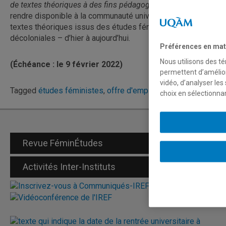
de textes théoriques à des fins pédagogiques
cherche à
rendre disponible à la communauté universitaire des
textes théoriques issus des études féministes, queer et
décoloniales – d’hier à aujourd’hui.
Préférences en mat
Nous utilisons des té
(Échéance : le 9 février 2022)
permettent d’amélior
vidéo, d’analyser les
Tagged
études féministes
,
offre d'emploi
,
traduction
choix en sélectionna
Revue FéminÉtudes
Activités Inter-Instituts