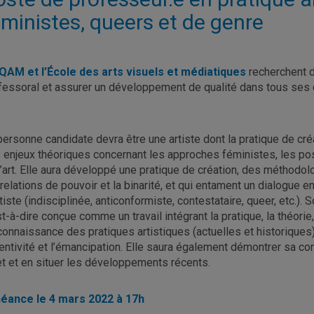
éministes, queers et de genre
QAM et l’École des arts visuels et médiatiques
recherchent d
fessoral et assurer un développement de qualité dans tous ses 
personne candidate devra être une artiste dont la pratique de cré
 enjeux théoriques concernant les approches féministes, les po
l’art. Elle aura développé une pratique de création, des méthodo
 relations de pouvoir et la binarité, et qui entament un dialogue en
rtiste (indisciplinée, anticonformiste, contestataire, queer, etc.).
st-à-dire conçue comme un travail intégrant la pratique, la théorie
connaissance des pratiques artistiques (actuelles et historiques) 
gentivité et l’émancipation. Elle saura également démontrer sa 
et et en situer les développements récents.
éance le 4 mars 2022
à 17h