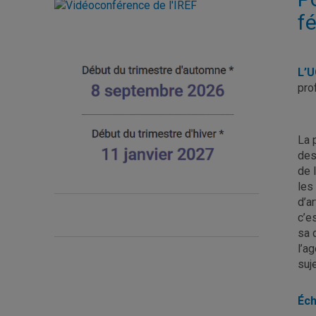
f
L’U
pro
La 
des
de 
les
d’a
c’e
sa 
l’a
suj
Éch