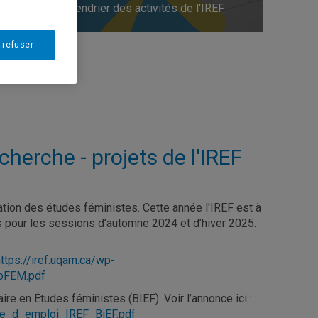
Calendrier des activités de l'IREF
des références en études féministes
 refuser
cherche - projets de l'IREF
isation des études féministes. Cette année l'IREF est à
s pour les sessions d’automne 2024 et d’hiver 2025.
https://iref.uqam.ca/wp-
ioFEM.pdf
ire en Études féministes (BIEF). Voir l’annonce ici :
fre_d_emploi_IREF_BiEF.pdf