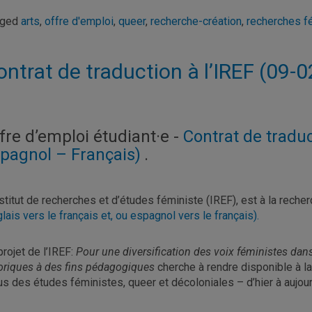
gged
arts
,
offre d'emploi
,
queer
,
recherche-création
,
recherches f
ontrat de traduction à l’IREF (09-
fre d’emploi étudiant·e -
Contrat de traduc
pagnol – Français)
.
nstitut de recherches et d’études féministe (IREF), est à la reche
glais vers le français et, ou espagnol vers le français).
projet de l’IREF:
Pour une diversification des voix féministes dan
oriques à des fins pédagogiques
cherche à rendre disponible à l
us des études féministes, queer et décoloniales – d’hier à aujour