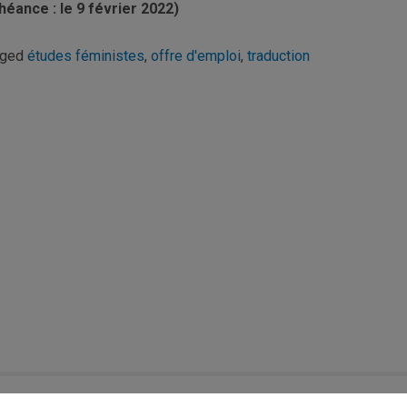
héance : le 9 février 2022)
gged
études féministes
,
offre d'emploi
,
traduction