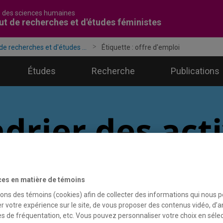
é des sciences humaines
tut de recherches et d'études féministes
 de recherches et d'études ...
Étiquette :
offre d'emploi
Études
Recherche
Publications
ces en matière de témoins
sons des témoins (cookies) afin de collecter des informations qui nous 
r votre expérience sur le site, de vous proposer des contenus vidéo, d’a
es de fréquentation, etc. Vous pouvez personnaliser votre choix en séle