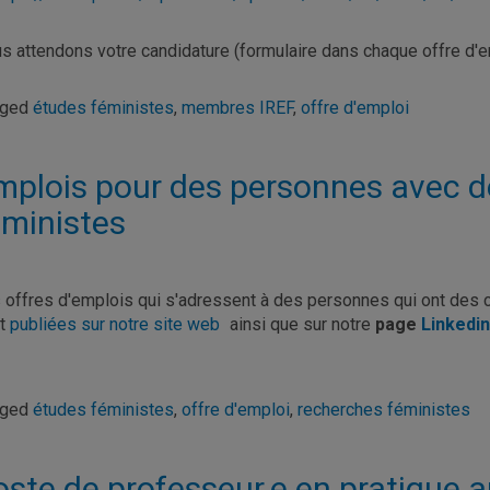
s attendons votre candidature (formulaire dans chaque offre d'
gged
études féministes
,
membres IREF
,
offre d'emploi
mplois pour des personnes avec 
éministes
 offres d'emplois qui s'adressent à des personnes qui ont des
nt
publiées sur notre site web
ainsi que sur notre
page
Linkedin
gged
études féministes
,
offre d'emploi
,
recherches féministes
oste de professeur.e en pratique a