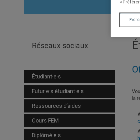
« Préféren
Préf
É
Réseaux sociaux
Of
Étudiant·e·s
Futur·e·s étudiant·e·s
Vou
la 
Ressources d’aides
A
Cours FEM
c
A
Diplômé·e·s
h