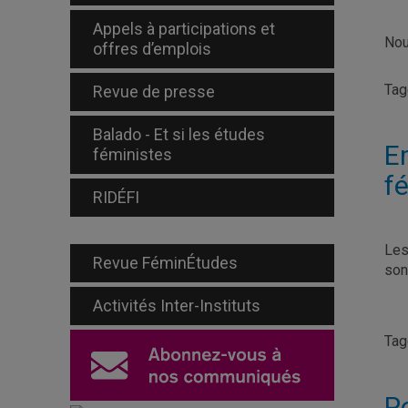
Appels à participations et
Nou
offres d’emplois
Ta
Revue de presse
Balado - Et si les études
E
féministes
f
RIDÉFI
Les
Revue FéminÉtudes
so
Activités Inter-Instituts
Ta
P