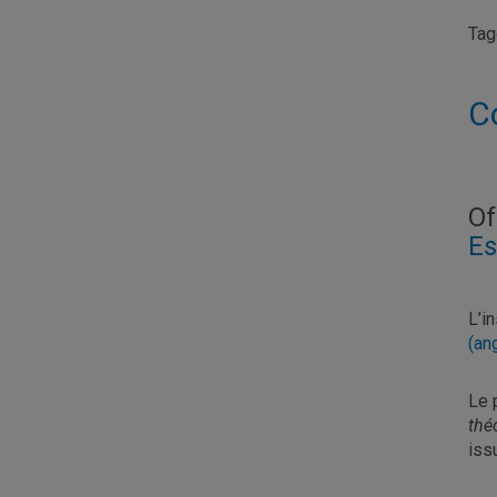
Ta
C
Of
Es
L’i
(an
Le 
thé
iss