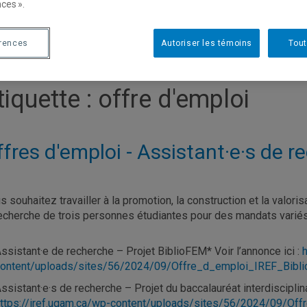
ces ».
érences
Autoriser les témoins
Tout
tiquette :
offre d'emploi
fres d'emploi - Assistant·e·s de re
s souhaitez travailler à la promotion, la construction et la valor
recherche de trois personnes étudiantes pour des mandats varié
ssistant·e de recherche – Projet BiblioFEM* Voir l’annonce ici :
ontent/uploads/sites/56/2024/09/Offre_d_emploi_IREF_Bibl
ssistant·e·s de recherche – Projet du baccalauréat interdisciplina
ttps://iref.uqam.ca/wp-content/uploads/sites/56/2024/09/Of