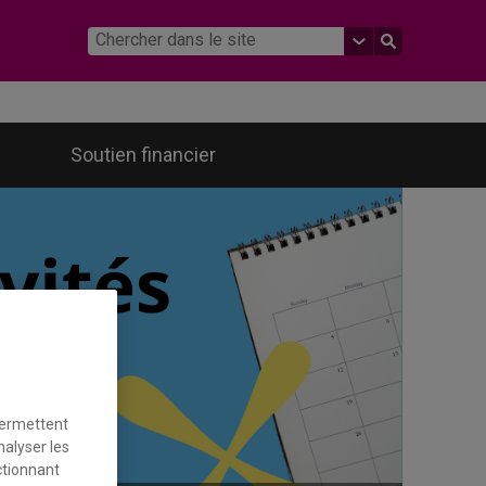
Soutien financier
Offres d'emplois en études féministes
permettent
nalyser les
ctionnant
BiblioFEM* : Portail bibliographique