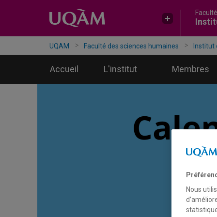
Facult
Accéder
Accéder
Accéder
Insti
à
au
à
la
menu
la
recherche
pricipal
zone
UQAM
Faculté des sciences humaines
Institut
centrale
Accueil
L'institut
Membres
Préféren
Nous utili
d’améliore
statistiqu