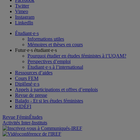
Facebook
Twitter
Vimeo
Instagram
LinkedIn
Étudiant·e·s
Informations utiles
Mémoires et thèses en cours
Futur·e·s étudiant·e·s
Pourquoi étudier en études féministes à l’UQAM?
Perspectives d’emploi
Étudiant·e·s à l’international
Ressources d’aides
Cours FEM
Diplômé·e·s
Appels à participations et offres d’emplois
Revue de presse
Balado - Et si les études féministes
RIDÉFI
Revue FéminÉtudes
Activités Inter-Instituts