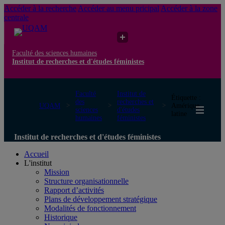
Accéder à la recherche
Accéder au menu pricipal
Accéder à la zone
centrale
Faculté des sciences humaines
Institut de recherches et d'études féministes
Faculté
Institut de
Étiquette :
des
recherches et
UQAM
Amérique
sciences
d'études
latine
humaines
féministes
Institut de recherches et d'études féministes
Accueil
L'institut
Mission
Structure organisationnelle
Rapport d’activités
Plans de développement stratégique
Modalités de fonctionnement
Historique