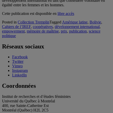
développement international en tant que conseillère volontaire en
égalité entre les femmes et les hommes.
Cette publication est disponible en
libre accès
Posted in
Collection Tremplin
Tagged
Amérique latine
,
Bolivie
,
Cahiers de l’IREF
,
coopératives
,
développement international
,
empowerment
,
mémoire de maîtrise
,
prix
,
publication
,
science
politique
Réseaux sociaux
Facebook
Twitter
Vimeo
Instagram
LinkedIn
Coordonnées
Institut de recherches et d’études féministes
Université du Québec à Montréal
400, rue Sainte-Catherine Est
Montréal (Québec) H2L 2C5