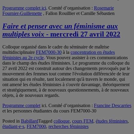
Programme complet ici
. Comité d’organisation :
Rosemarie
Fournier-Guillemette
, Fallon Rouillier et Camille Sébastien
Faire et penser avec un féminisme aux
multiples voix
- mercredi 27 avril 2022
Colloque organisé dans le cadre du séminaire de maîtrise
multidisciplinaire
FEM7000-30
à la
concentration en études
féministes au 2e cycle
. Vous pouvez assister à ces communications
dans le champ des études féministes. Le programme du colloque du
27 avril 2022 est construit autour des changements provoqués par le
mouvement des femmes tout comme l'évolution différenciée de leur
situation qui en résulte, tant localement qu'à travers le monde, qui
ont amené les études féministes à s'ouvrir davantage, théoriquement
et stratégiquement, à de nouveaux questionnements, à de nouveaux
objets, à de nouveaux regards.
Programme complet
ici. Comité d’organisation :
Francine Descarries
et les personnes étudiantes du cours FEM7000-30
Posted in
Babillard
Tagged
colloque
,
cours FEM
,
études féministes
,
étudiant·e·s
,
FEM7000
,
recherches féministes