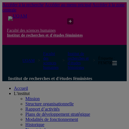
Accéder à la recherche
Accéder au menu pricipal
Accéder à la zone
centrale
Faculté des sciences humaines
Institut de recherches et d'études féministes
Faculté
Institut de
des
recherches et
Étiquette :
UQAM
sciences
d'études
FEM7000
humaines
féministes
Institut de recherches et d'études féministes
Accueil
L'institut
Mission
Structure organisationnelle
Rapport d’activités
Plans de développement stratégique
Modalités de fonctionnement
Historique