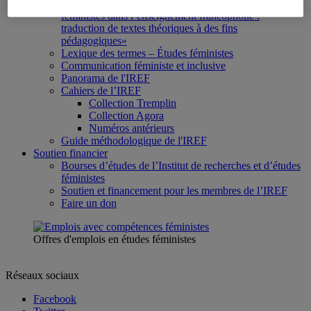
Préfix-Vol. 1 no 1, «Pour une diversification des voix
féministes dans l’enseignement francophone :
traduction de textes théoriques à des fins
pédagogiques»
Lexique des termes – Études féministes
Communication féministe et inclusive
Panorama de l'IREF
Cahiers de l’IREF
Collection Tremplin
Collection Agora
Numéros antérieurs
Guide méthodologique de l'IREF
Soutien financier
Bourses d’études de l’Institut de recherches et d’études
féministes
Soutien et financement pour les membres de l’IREF
Faire un don
Offres d'emplois en études féministes
Réseaux sociaux
Facebook