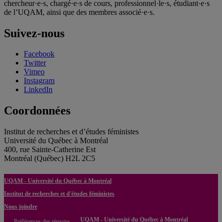
chercheur·e·s, chargé·e·s de cours, professionnel·le·s, étudiant·e·s
de l’UQAM, ainsi que des membres associé·e·s.
Suivez-nous
Facebook
Twitter
Vimeo
Instagram
LinkedIn
Coordonnées
Institut de recherches et d’études féministes
Université du Québec à Montréal
400, rue Sainte-Catherine Est
Montréal (Québec) H2L 2C5
UQAM - Université du Québec à Montréal
Institut de recherches et d'études féministes
Nous joindre
UQAM - Université du Québec à Montréal
Préférences des témoins