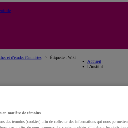
ntrale
Institut de reche
ches et d'études féministes
Étiquette :
Wiki
Accueil
L'institut
s en matière de témoins
ons des témoins (cookies) afin de collecter des informations qui nous permetten
ience sur le site, de vous proposer des contenus vidéo, d’analyser les statistique