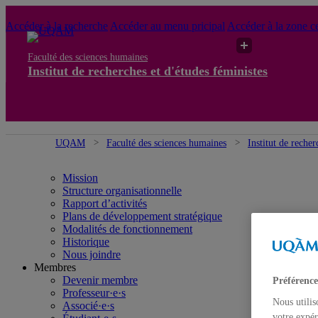
Accéder à la recherche
Accéder au menu pricipal
Accéder à la zone ce
Faculté des sciences humaines
Institut de recherches et d'études féministes
UQAM
Faculté des sciences humaines
Institut de recher
Mission
Structure organisationnelle
Rapport d’activités
Plans de développement stratégique
Modalités de fonctionnement
Historique
Nous joindre
Membres
Devenir membre
Préférence
Professeur·e·s
Nous utilis
Associé·e·s
votre expér