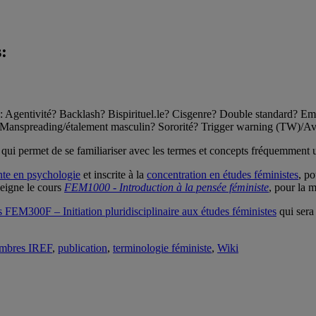
:
: Agentivité? Backlash? Bispirituel.le? Cisgenre? Double standard? 
é? Manspreading/étalement masculin? Sororité? Trigger warning (TW)/Av
 qui permet de se familiariser avec les termes et concepts fréquemment ut
nte en psychologie
et inscrite à la
concentration en études féministes
, po
eigne le cours
FEM1000 - Introduction à la pensée féministe
, pour la m
s FEM300F – Initiation pluridisciplinaire aux études féministes
qui sera
mbres IREF
,
publication
,
terminologie féministe
,
Wiki