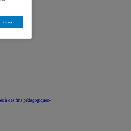
 refuser
ues à des fins pédagogiques»