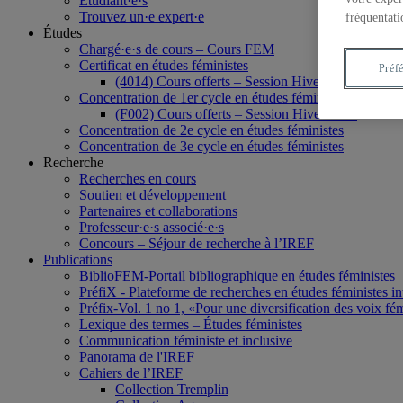
Étudiant·e·s
Trouvez un·e expert·e
fréquentati
Études
Chargé·e·s de cours – Cours FEM
Certificat en études féministes
Préf
(4014) Cours offerts – Session Hiver 2020
Concentration de 1er cycle en études féministes
(F002) Cours offerts – Session Hiver 2020
Concentration de 2e cycle en études féministes
Concentration de 3e cycle en études féministes
Recherche
Recherches en cours
Soutien et développement
Partenaires et collaborations
Professeur·e·s associé·e·s
Concours – Séjour de recherche à l’IREF
Publications
BiblioFEM-Portail bibliographique en études féministes
PréfiX - Plateforme de recherches en études féministes inte
Préfix-Vol. 1 no 1, «Pour une diversification des voix fé
Lexique des termes – Études féministes
Communication féministe et inclusive
Panorama de l'IREF
Cahiers de l’IREF
Collection Tremplin