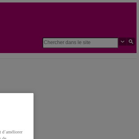
rches et d'études féministes
t d’améliorer
s de