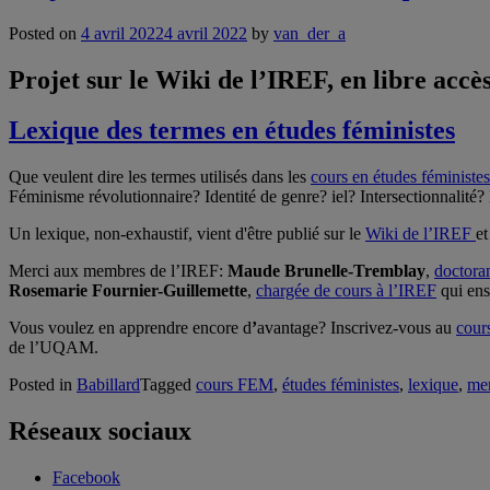
Posted on
4 avril 2022
4 avril 2022
by
van_der_a
Projet sur le Wiki de l’IREF, en libre accès
Lexique des termes en études féministes
Que veulent dire les termes utilisés dans les
cours en études féministes
Féminisme révolutionnaire? Identité de genre? iel? Intersectionnalit
Un lexique, non-exhaustif, vient d'être publié sur le
Wiki de l’IREF
et
Merci aux membres de l’IREF:
Maude Brunelle-Tremblay
,
doctora
Rosemarie Fournier-Guillemette
,
chargée de cours à l’IREF
qui ens
Vous voulez en apprendre encore d
’
avantage? Inscrivez-vous au
cour
de l’UQAM.
Posted in
Babillard
Tagged
cours FEM
,
études féministes
,
lexique
,
me
Réseaux sociaux
Facebook