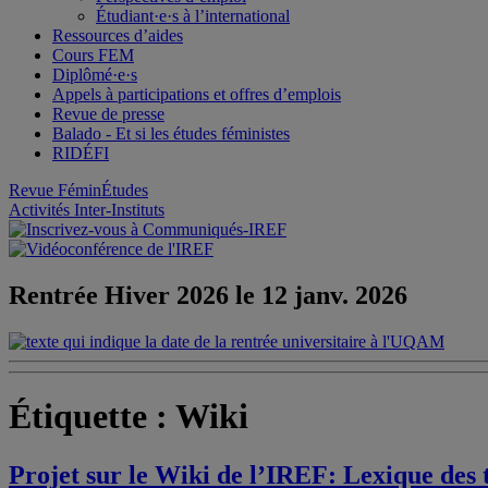
Étudiant·e·s à l’international
Ressources d’aides
Cours FEM
Diplômé·e·s
Appels à participations et offres d’emplois
Revue de presse
Balado - Et si les études féministes
RIDÉFI
Revue FéminÉtudes
Activités Inter-Instituts
Rentrée Hiver 2026 le 12 janv. 2026
Étiquette :
Wiki
Projet sur le Wiki de l’IREF: Lexique des 