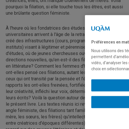
créatrices, elles, ont manqué cruellement de mères. Voilà
pourquoi la filiation, si elle touche tous les êtres, est aussi
une brûlante question féministe.
À l'heure où les fondatrices des études féministes
universitaires arrivent à l'âge de la retraite après avoir
créé des infrastructures (cours, programmes, réseaux et
Préférences en mat
instituts) visant à légitimer et pérenniser ce domaine
Nous utilisons des té
d'études, où de jeunes chercheuses ouvrent des
permettent d’amélior
directions nouvelles, qu'en est-il des filiations du féminin
vidéo, d’analyser les
en littérature? Comment les femmes d'hier et d'aujourd'hui
choix en sélectionna
ont-elles pensé ces filiations, autant les liens de sang que
ceux qui ont transité par la pensée et l'écriture? Ces
rapports les ont-elles freinées, fortifiées, ont-ils inspiré
leur créativité, infléchi leur voix, déterminé la forme de
leurs écrits? Voilà la question autour de laquelle s'articule
le présent livre. Les textes réunis ici revisitent, sous un
angle féministe, des filiations tant familiales (avec la
mère, les sœurs, les frères) qu'intellectuelles (rapports
entre créatrices d'époques différentes). En posant leur