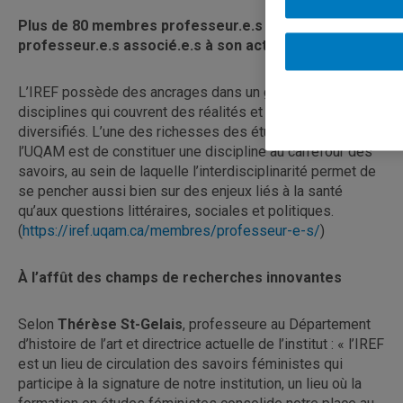
Plus de 80 membres professeur.e.s et
professeur.e.s associé.e.s à son actif
L’IREF possède des ancrages dans un grand nombre de
disciplines qui couvrent des réalités et des besoins
diversifiés. L’une des richesses des études féministes à
l’UQAM est de constituer une discipline au carrefour des
savoirs, au sein de laquelle l’interdisciplinarité permet de
se pencher aussi bien sur des enjeux liés à la santé
qu’aux questions littéraires, sociales et politiques.
(
https://iref.uqam.ca/membres/professeur-e-s/
)
À l’affût des champs de recherches innovantes
Selon
Thérèse St-Gelais
, professeure au Département
d’histoire de l’art et directrice actuelle de l’institut : « l’IREF
est un lieu de circulation des savoirs féministes qui
participe à la signature de notre institution, un lieu où la