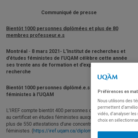
Communiqué de presse
Bientôt 1000 personnes diplômées et plus de 80
membres professeur.e.s
Montréal
-
8 mars 2021- L’Institut de recherches et
d’études féministes de l’UQAM célèbre cette année
ses trente ans de formation et d’expertise en
recherche
Bientôt 1000 personnes diplômé.e.s en études
Préférences en mat
féministes à l’UQAM
Nous utilisons des té
permettent d’amélior
L’IREF compte bientôt 400 personnes qui ont diplômées
vidéo, d’analyser les
au certificat en études féministes auxquelles s’ajoutent
choix en sélectionna
plus de 550 attestations d’une concentration en études
féministes. (
https://iref.uqam.ca/diplome-e-s/
)