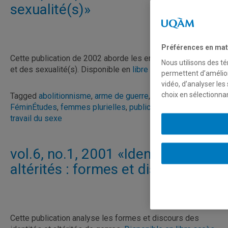
sexualité(s)»
Préférences en mat
Cette publication de 2002 aborde les enjeux des femmes
Nous utilisons des té
et des sexualité(s). Disponible en
libre accès
permettent d’amélior
vidéo, d’analyser les
choix en sélectionna
Tagged
abolitionnisme
,
arme de guerre
,
conflit
,
FéminÉtudes
,
femmes plurielles
,
publication
,
sexualités
,
travail du sexe
vol.6, no.1, 2001 «Identités et
altérités : formes et discours»
Cette publication analyse les formes et discours des