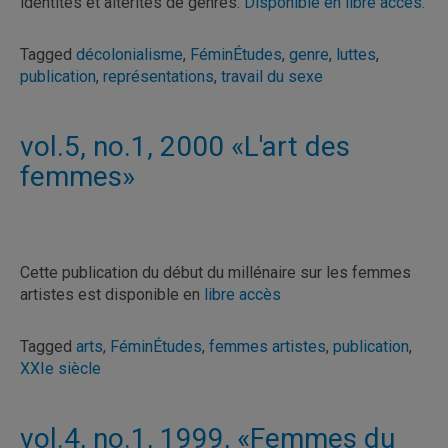
identités et altérités de genres.
Disponible en libre accès.
Tagged
décolonialisme
,
FéminÉtudes
,
genre
,
luttes
,
publication
,
représentations
,
travail du sexe
vol.5, no.1, 2000 «L'art des
femmes»
Cette publication du début du millénaire sur les femmes
artistes est disponible en
libre accès
Tagged
arts
,
FéminÉtudes
,
femmes artistes
,
publication
,
XXIe siècle
vol.4, no.1, 1999, «Femmes du