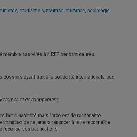
ministes
,
étudiant·e·s
,
maîtrise
,
militance
,
sociologie
té membre associée à l’IREF pendant de très
dossiers ayant trait à la solidarité internationale, aux
Femmes et développement
.
rs fait l’unanimité mais force est de reconnaître
termination de ne jamais renoncer à faire reconnaître
e recense ses publications :