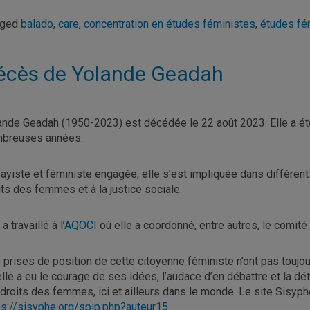
gged
balado
,
care
,
concentration en études féministes
,
études fé
écès de Yolande Geadah
ande Geadah (1950-2023) est décédée le 22 août 2023. Elle a é
breuses années.
ayiste et féministe engagée, elle s’est impliquée dans différents 
its des femmes et à la justice sociale.
 a travaillé à l’
AQOCI
où elle a coordonné, entre autres, le comité
 prises de position de cette citoyenne féministe n’ont pas toujou
elle a eu le courage de ses idées, l’audace d’en débattre et la dé
 droits des femmes, ici et ailleurs dans le monde. Le site Sisyph
ps://sisyphe.org/spip.php?auteur15