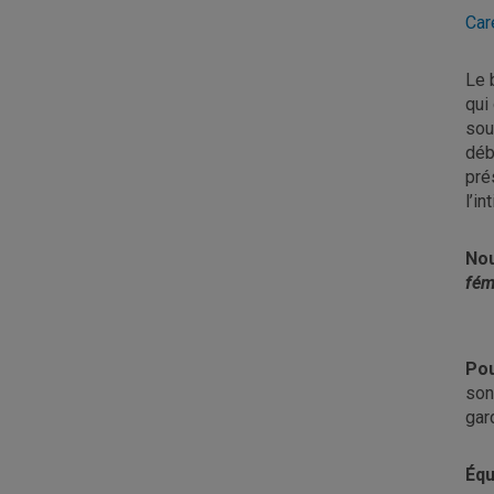
Car
Le 
qui
sou
déb
pré
l’in
Nou
fém
Pou
son
gar
Éq