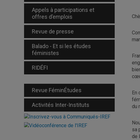
Appels à participations et
offres d’emplois
Chè
Revue de presse
Com
mar
Balado - Et si les études
féministes
Fra
eng
RIDÉFI
bie
cœu
Revue FéminÉtudes
En 
fém
Activités Inter-Instituts
du 
Nou
sa 
de 