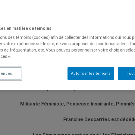
ces en matière de témoins
sons des témoins (cookies) afin de collecter des informations qui nous 
tiquette :
sociologie
r votre expérience sur le site, de vous proposer des contenus vidéo, d’a
es de fréquentation, etc. Vous pouvez personnaliser votre choix en séle
ces ».
écès de Francine Descarries, cofon
érences
Autoriser les témoins
Tout
NCINE DESCARRIES (1942 - 2026)
Militante Féministe, Penseuse Inspirante, Pionniè
Francine Descarries
est décéd