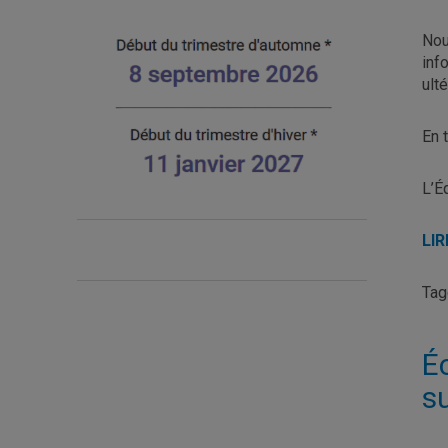
Nou
inf
ult
En 
L’É
LI
Ta
É
su