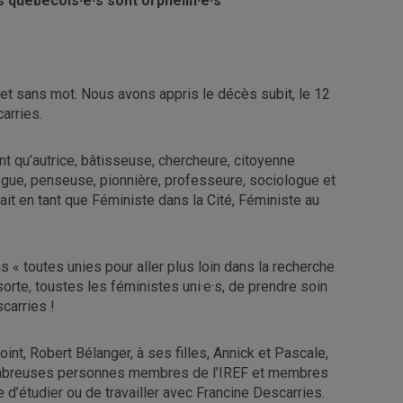
 québécois·e·s sont orphelin·e·s
et sans mot. Nous avons appris le décès subit, le 12
arries.
nt qu’autrice, bâtisseuse, chercheure, citoyenne
gue, penseuse, pionnière, professeure, sociologue et
 fait en tant que Féministe dans la Cité, Féministe au
 « toutes unies pour aller plus loin dans la recherche
orte, toustes les féministes uni·e·s, de prendre soin
carries !
t, Robert Bélanger, à ses filles, Annick et Pascale,
x nombreuses personnes membres de l’IREF et membres
 d’étudier ou de travailler avec Francine Descarries.