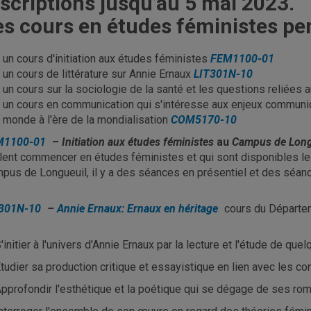
nscriptions jusqu’au 5 mai 2023.
es cours en études féministes pen
un cours d'initiation aux études féministes
FEM1100-01
un cours de littérature sur Annie Ernaux
LIT301N-10
un cours sur la sociologie de la santé et les questions reliées 
un cours en communication qui s'intéresse aux enjeux communi
monde à l'ère de la mondialisation
COM5170-10
M1100-01
–
Initiation aux études féministes
au
C
ampus de Long
lent commencer en études féministes et qui sont disponibles le
pus de Longueuil, il y a des séances en présentiel et des séanc
301N-10
–
Annie Ernaux: Ernaux en héritage
cours du Départem
'initier à l'univers d'Annie Ernaux par la lecture et l'étude de 
tudier sa production critique et essayistique en lien avec les co
pprofondir l'esthétique et la poétique qui se dégage de ses ro