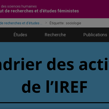
é des sciences humaines
tut de recherches et d'études féministes
 de recherches et d'études ...
Étiquette :
sociologie
Études
Recherche
Publications