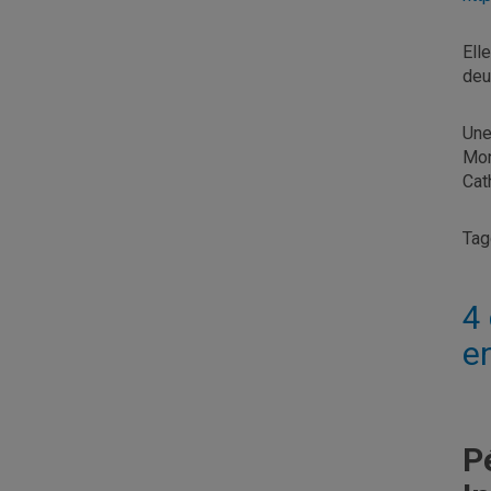
Ell
deu
Une
Mon
Cat
Ta
4
e
P