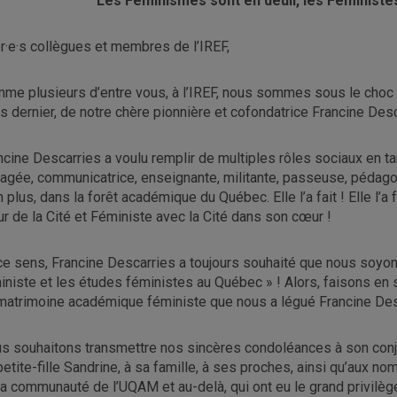
Les Féminismes sont en deuil, les Féministes
r·e·s collègues et membres de l’IREF,
me plusieurs d’entre vous, à l’IREF, nous sommes sous le choc 
s dernier, de notre chère pionnière et cofondatrice Francine Desc
ncine Descarries a voulu remplir de multiples rôles sociaux en ta
agée, communicatrice, enseignante, militante, passeuse, pédago
n plus, dans la forêt académique du Québec. Elle l’a fait ! Elle l’a
r de la Cité et Féministe avec la Cité dans son cœur !
ce sens, Francine Descarries a toujours souhaité que nous soyons
iniste et les études féministes au Québec » ! Alors, faisons en s
matrimoine académique féministe que nous a légué Francine Des
s souhaitons transmettre nos sincères condoléances à son conjoin
petite-fille Sandrine, à sa famille, à ses proches, ainsi qu’au
la communauté de l’UQAM et au-delà, qui ont eu le grand privilège