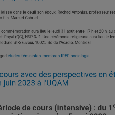
e laisse dans le deuil son époux, Rachad Antonius, professeur r
x fils, Marc et Gabriel.
 commémoration aura lieu le jeudi 31 août entre 17 h et 20 h, au
t-Royal (QC), H3P 3J1. Une cérémonie religieuse aura lieu le len
hédrale St-Sauveur, 10025 Bd de l'Acadie, Montréal.
gged
études féministes
,
membres IREF
,
sociologie
 cours avec des perspectives en é
n juin 2023 à l’UQAM
ériode de cours (intensive) : du 1