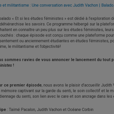
e et militantisme : Une conversation avec Judith Vachon | Balado
balado « Et si les études féministes » est dédié à l’exploration
 déhiérarchise les savoirs. Ce programme hébergé sur la platef
haitent en connaître un peu plus sur les études féministes, leurs 
ouchés : chaque épisode est conçu comme une plateforme pour 
sentement ou anciennement étudiantes en études féministes, pou
time, le militantisme et l’objectivité!
s sommes ravies de vous annoncer le lancement du tout p
inistes
!
r ce premier épisode
, nous avons le plaisir d’accueillir Judi
 mémoire captivant sur la garde du senti, le soin collectif et le m
diennage du senti, son lien avec le care et son ancrage dans les
uipe
: Taïmé Pacalon, Judith Vachon et Océane Corbin