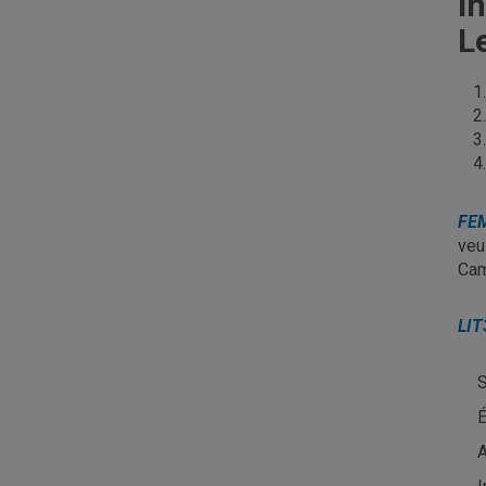
I
L
FE
veu
Cam
LIT
S
É
A