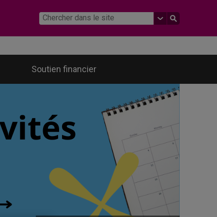
Soutien financier
BiblioFEM* : Portail bibliographique