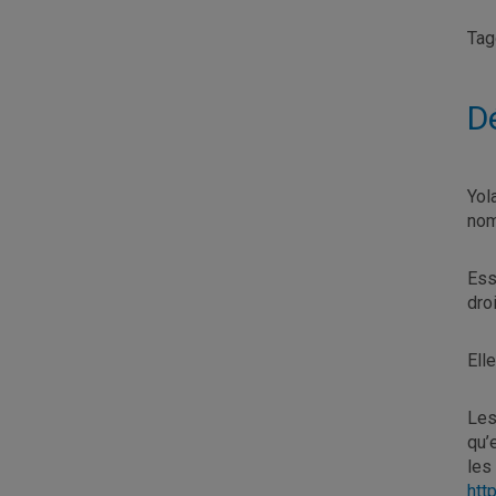
Ta
D
Yol
nom
Ess
dro
Elle
Les
qu’
les
htt