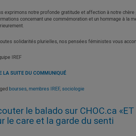
s exprimons notre profonde gratitude et affection à notre chère 
ormations concernant une commémoration et un hommage à la mé
érieurement.
toutes solidarités plurielles, nos pensées féministes vous acc
quipe IREF
RE LA SUITE DU COMMUNIQUÉ
gged
bourses
,
membres IREF
,
sociologie
couter le balado sur CHOC.ca «ET 
r le care et la garde du senti