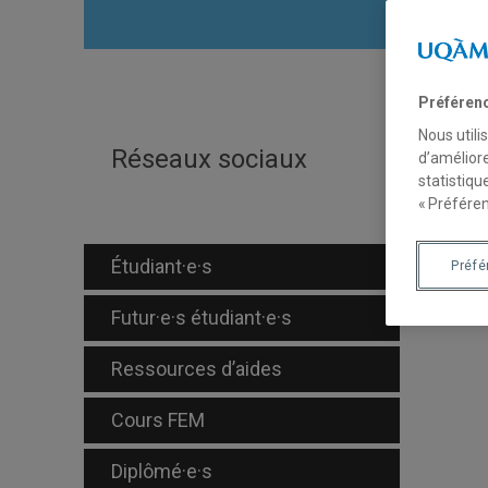
Préféren
Nous utili
É
Réseaux sociaux
d’améliore
statistiqu
« Préféren
D
Étudiant·e·s
Préf
Futur·e·s étudiant·e·s
FRA
Ressources d’aides
Cours FEM
Diplômé·e·s