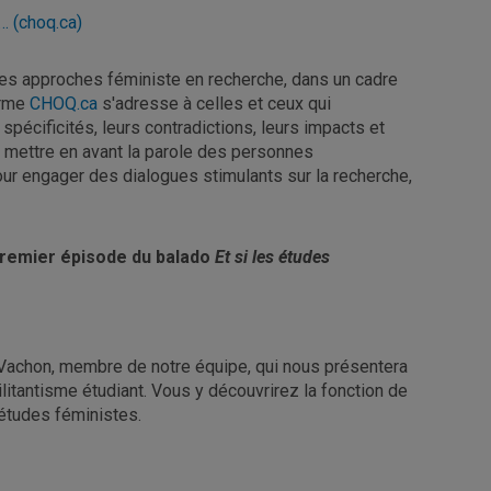
… (choq.ca)
 des approches féministe en recherche, dans un cadre
orme
CHOQ.ca
s'adresse à celles et ceux qui
spécificités, leurs contradictions, leurs impacts et
mettre en avant la parole des personnes
r engager des dialogues stimulants sur la recherche,
remier épisode du balado
Et si les études
th Vachon, membre de notre équipe, qui nous présentera
ilitantisme étudiant. Vous y découvrirez la fonction de
 études féministes.