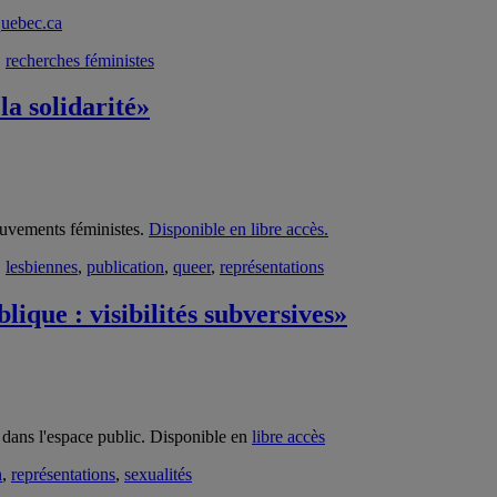
uebec.ca
,
recherches féministes
la solidarité»
mouvements féministes.
Disponible en libre accès.
,
lesbiennes
,
publication
,
queer
,
représentations
lique : visibilités subversives»
s dans l'espace public. Disponible en
libre accès
n
,
représentations
,
sexualités