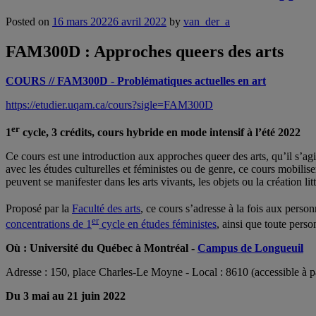
Posted on
16 mars 2022
6 avril 2022
by
van_der_a
FAM300D : Approches queers des arts
COURS // FAM300D - Problématiques actuelles en art
https://etudier.uqam.ca/cours?sigle=FAM300D
er
1
cycle, 3 crédits, cours hybride en mode intensif à l’été 2022
Ce cours est une introduction aux approches queer des arts, qu’il s’agis
avec les études culturelles et féministes ou de genre, ce cours mobiliser
peuvent se manifester dans les arts vivants, les objets ou la création lit
Proposé par la
Faculté des arts
, ce cours s’adresse à la fois aux pers
er
concentrations de 1
cycle en études féministes
, ainsi que toute perso
Où : Université du Québec à Montréal -
Campus de Longueuil
Adresse : 150, place Charles-Le Moyne - Local : 8610 (accessible à p
Du 3 mai au 21 juin 2022