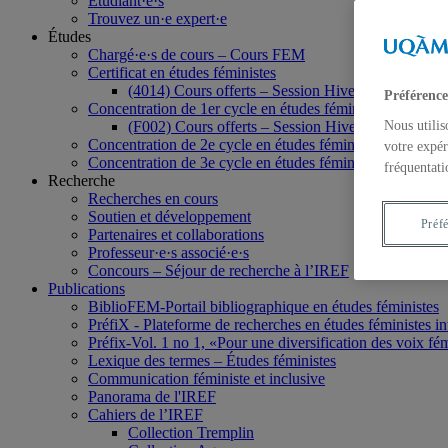
Étudiant·e·s
Trouvez un·e expert·e
Études
Chargé·e·s de cours – Cours FEM
Certificat en études féministes
(4014) Cours offerts – Session Hiver 2020
Préférence
Concentration de 1er cycle en études féministes
(F002) Cours offerts – Session Hiver 2020
Nous utilis
Concentration de 2e cycle en études féministes
votre expér
Concentration de 3e cycle en études féministes
fréquentati
Recherche
Recherches en cours
Soutien et développement
Préf
Partenaires et collaborations
Professeur·e·s associé·e·s
Concours – Séjour de recherche à l’IREF
Publications
BiblioFEM-Portail bibliographique en études féministes
PréfiX - Plateforme de recherches en études féministes inte
Préfix-Vol. 1 no 1, «Pour une diversification des voix fé
Lexique des termes – Études féministes
Communication féministe et inclusive
Panorama de l'IREF
Cahiers de l’IREF
Collection Tremplin